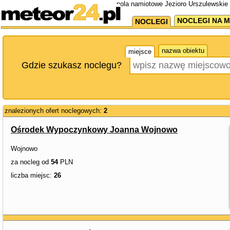
pola namiotowe Jezioro Urszulewskie 
NOCLEGI NA M
NOCLEGI
nazwa obiektu
miejsce
Gdzie szukasz noclegu?
znalezionych ofert noclegowych:
2
Ośrodek Wypoczynkowy Joanna Wojnowo
Wojnowo
za nocleg od
54
PLN
liczba miejsc:
26