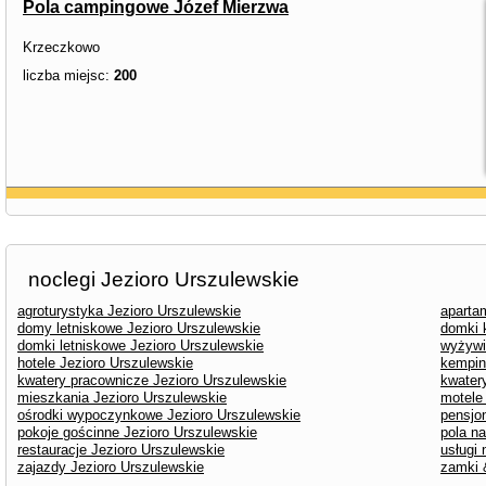
Pola campingowe Józef Mierzwa
Krzeczkowo
liczba miejsc:
200
noclegi Jezioro Urszulewskie
agroturystyka Jezioro Urszulewskie
aparta
domy letniskowe Jezioro Urszulewskie
domki 
domki letniskowe Jezioro Urszulewskie
wyżywi
hotele Jezioro Urszulewskie
kempin
kwatery pracownicze Jezioro Urszulewskie
kwater
mieszkania Jezioro Urszulewskie
motele
ośrodki wypoczynkowe Jezioro Urszulewskie
pensjo
pokoje gościnne Jezioro Urszulewskie
pola n
restauracje Jezioro Urszulewskie
usługi
zajazdy Jezioro Urszulewskie
zamki 