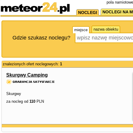
pola namiotowe
NOCLEGI NA M
NOCLEGI
nazwa obiektu
miejsce
Gdzie szukasz noclegu?
znalezionych ofert noclegowych:
1
Skurgwy Camping
Skurgwy
za nocleg od
110
PLN