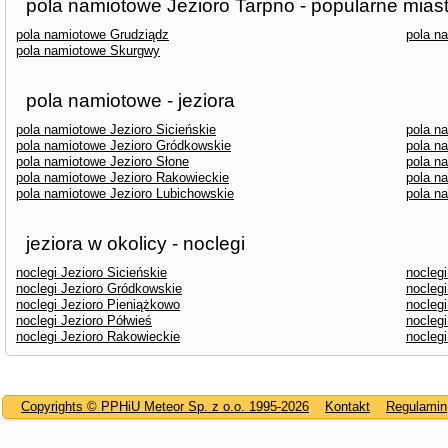
pola namiotowe Jezioro Tarpno - popularne mias
pola namiotowe Grudziądz
pola n
pola namiotowe Skurgwy
pola namiotowe - jeziora
pola namiotowe Jezioro Sicieńskie
pola n
pola namiotowe Jezioro Gródkowskie
pola n
pola namiotowe Jezioro Słone
pola n
pola namiotowe Jezioro Rakowieckie
pola n
pola namiotowe Jezioro Lubichowskie
pola n
jeziora w okolicy - noclegi
noclegi Jezioro Sicieńskie
noclegi
noclegi Jezioro Gródkowskie
noclegi
noclegi Jezioro Pieniążkowo
noclegi
noclegi Jezioro Półwieś
noclegi
noclegi Jezioro Rakowieckie
noclegi
Copyrights © PPHiU Meteor Sp. z o.o. 1995-2026
Kontakt
Regulamin