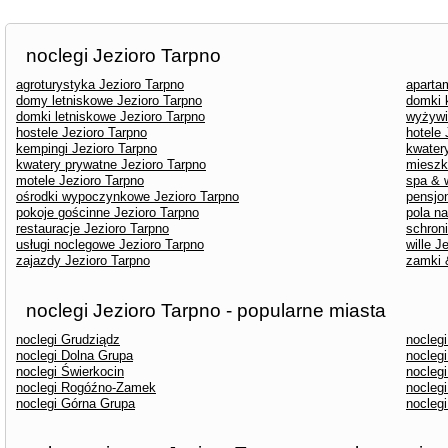
noclegi Jezioro Tarpno
agroturystyka Jezioro Tarpno
aparta
domy letniskowe Jezioro Tarpno
domki 
domki letniskowe Jezioro Tarpno
wyżywi
hostele Jezioro Tarpno
hotele 
kempingi Jezioro Tarpno
kwater
kwatery prywatne Jezioro Tarpno
mieszk
motele Jezioro Tarpno
spa & 
ośrodki wypoczynkowe Jezioro Tarpno
pensjo
pokoje gościnne Jezioro Tarpno
pola n
restauracje Jezioro Tarpno
schron
usługi noclegowe Jezioro Tarpno
wille J
zajazdy Jezioro Tarpno
zamki 
noclegi Jezioro Tarpno - popularne miasta
noclegi Grudziądz
nocleg
noclegi Dolna Grupa
nocleg
noclegi Świerkocin
nocleg
noclegi Rogóźno-Zamek
nocleg
noclegi Górna Grupa
noclegi