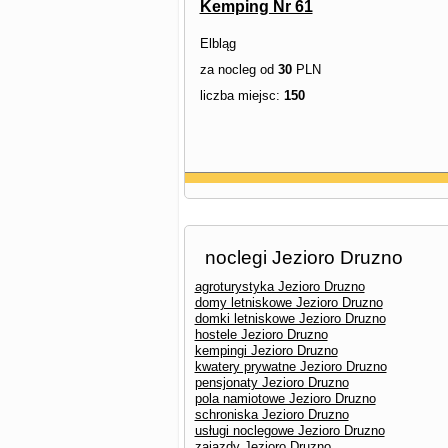
Kemping Nr 61
Elbląg
za nocleg od
30
PLN
liczba miejsc:
150
noclegi Jezioro Druzno
agroturystyka Jezioro Druzno
domy letniskowe Jezioro Druzno
domki letniskowe Jezioro Druzno
hostele Jezioro Druzno
kempingi Jezioro Druzno
kwatery prywatne Jezioro Druzno
pensjonaty Jezioro Druzno
pola namiotowe Jezioro Druzno
schroniska Jezioro Druzno
usługi noclegowe Jezioro Druzno
zajazdy Jezioro Druzno