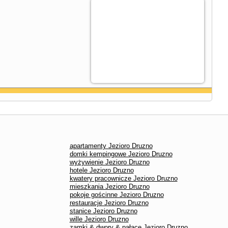
apartamenty Jezioro Druzno
domki kempingowe Jezioro Druzno
wyżywienie Jezioro Druzno
hotele Jezioro Druzno
kwatery pracownicze Jezioro Druzno
mieszkania Jezioro Druzno
pokoje gościnne Jezioro Druzno
restauracje Jezioro Druzno
stanice Jezioro Druzno
wille Jezioro Druzno
zamki & dwory & pałace Jezioro Druzno