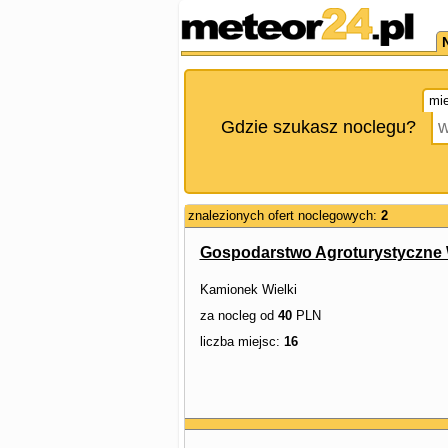
mie
Gdzie szukasz noclegu?
znalezionych ofert noclegowych:
2
Gospodarstwo Agroturystyczne
Kamionek Wielki
za nocleg od
40
PLN
liczba miejsc:
16