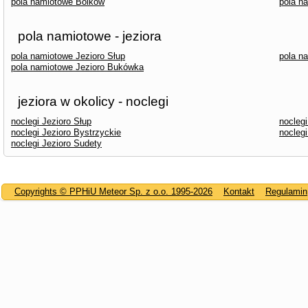
pola namiotowe Bolków
pola n
pola namiotowe - jeziora
pola namiotowe Jezioro Słup
pola n
pola namiotowe Jezioro Bukówka
jeziora w okolicy - noclegi
noclegi Jezioro Słup
nocleg
noclegi Jezioro Bystrzyckie
nocleg
noclegi Jezioro Sudety
Copyrights © PPHiU Meteor Sp. z o.o. 1995-2026
Kontakt
Regulamin