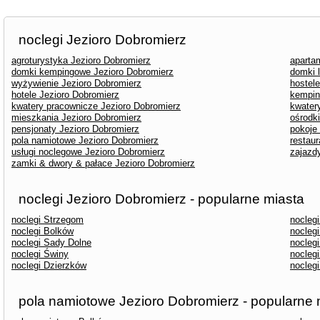
noclegi Jezioro Dobromierz
agroturystyka Jezioro Dobromierz
aparta
domki kempingowe Jezioro Dobromierz
domki 
wyżywienie Jezioro Dobromierz
hostel
hotele Jezioro Dobromierz
kempin
kwatery pracownicze Jezioro Dobromierz
kwater
mieszkania Jezioro Dobromierz
ośrodk
pensjonaty Jezioro Dobromierz
pokoje
pola namiotowe Jezioro Dobromierz
restaur
usługi noclegowe Jezioro Dobromierz
zajazd
zamki & dwory & pałace Jezioro Dobromierz
noclegi Jezioro Dobromierz - popularne miasta
noclegi Strzegom
nocleg
noclegi Bolków
nocleg
noclegi Sady Dolne
nocleg
noclegi Świny
nocleg
noclegi Dzierzków
noclegi
pola namiotowe Jezioro Dobromierz - popularne 