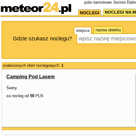
pola namiotowe Jezioro Dobr
NOCLEGI NA M
NOCLEGI
nazwa obiektu
miejsce
Gdzie szukasz noclegu?
znalezionych ofert noclegowych:
1
Camping Pod Lasem
Świny
za nocleg od
50
PLN