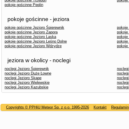
pokoje gościnne Trzebuń
pokoje
pokoje gościnne Peplin
pokoje gościnne - jeziora
pokoje gościnne Jezioro Śpierewnik
pokoje
pokoje gościnne Jezioro Zapora
pokoje
pokoje gościnne Jezioro Laska
pokoje
pokoje gościnne Jezioro Leśno Dolne
pokoje
pokoje gościnne Jezioro Wdzydze
pokoje
jeziora w okolicy - noclegi
noclegi Jezioro Śpierewnik
nocleg
noclegi Jezioro Duże Łowne
noclegi
noclegi Jezioro Skąpe
noclegi
noclegi Jezioro Wielewskie
nocleg
noclegi Jezioro Kazubskie
nocleg
Copyrights © PPHiU Meteor Sp. z o.o. 1995-2026
Kontakt
Regulamin