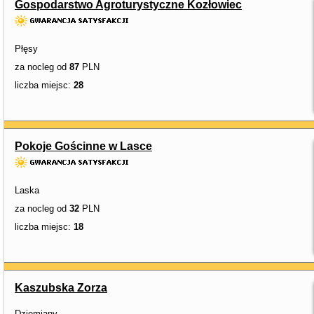
Gospodarstwo Agroturystyczne Kozłowiec
Płęsy
za nocleg od
87
PLN
liczba miejsc:
28
Pokoje Gościnne w Lasce
Laska
za nocleg od
32
PLN
liczba miejsc:
18
Kaszubska Zorza
Dziemiany