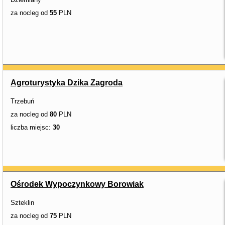
za nocleg od
55
PLN
Agroturystyka Dzika Zagroda
Trzebuń
za nocleg od
80
PLN
liczba miejsc:
30
Ośrodek Wypoczynkowy Borowiak
Szteklin
za nocleg od
75
PLN