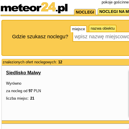
pokoje gościnne
NOCLEGI NA M
NOCLEGI
nazwa obiektu
miejsce
Gdzie szukasz noclegu?
znalezionych ofert noclegowych:
12
Siedlisko Malwy
Wyrówno
za nocleg od
97
PLN
liczba miejsc:
21