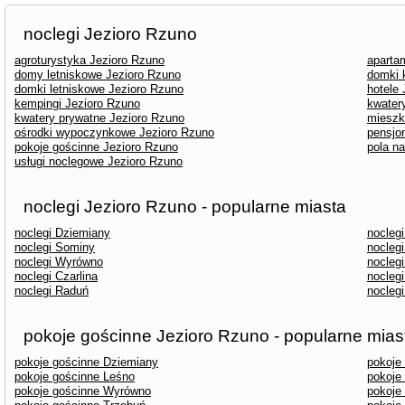
noclegi Jezioro Rzuno
agroturystyka Jezioro Rzuno
aparta
domy letniskowe Jezioro Rzuno
domki 
domki letniskowe Jezioro Rzuno
hotele
kempingi Jezioro Rzuno
kwater
kwatery prywatne Jezioro Rzuno
mieszk
ośrodki wypoczynkowe Jezioro Rzuno
pensjo
pokoje gościnne Jezioro Rzuno
pola n
usługi noclegowe Jezioro Rzuno
noclegi Jezioro Rzuno - popularne miasta
noclegi Dziemiany
noclegi
noclegi Sominy
nocleg
noclegi Wyrówno
nocleg
noclegi Czarlina
nocleg
noclegi Raduń
noclegi
pokoje gościnne Jezioro Rzuno - popularne mias
pokoje gościnne Dziemiany
pokoje
pokoje gościnne Leśno
pokoje
pokoje gościnne Wyrówno
pokoje