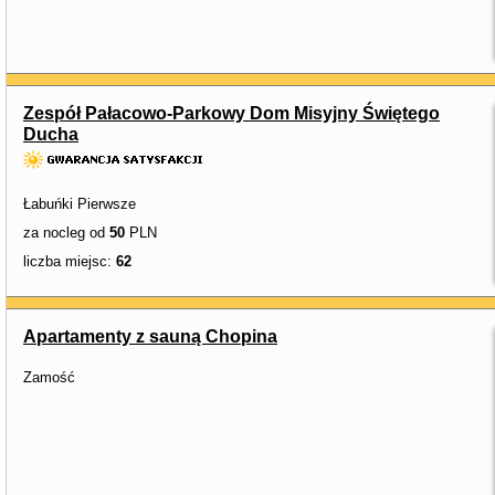
Zespół Pałacowo-Parkowy Dom Misyjny Świętego
Ducha
Łabuńki Pierwsze
za nocleg od
50
PLN
liczba miejsc:
62
Apartamenty z sauną Chopina
Zamość