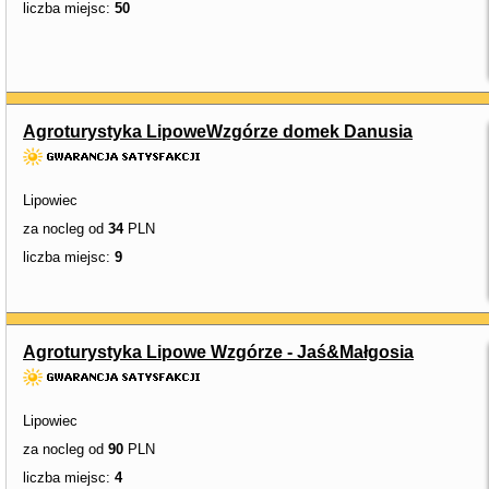
liczba miejsc:
50
Agroturystyka LipoweWzgórze domek Danusia
Lipowiec
za nocleg od
34
PLN
liczba miejsc:
9
Agroturystyka Lipowe Wzgórze - Jaś&Małgosia
Lipowiec
za nocleg od
90
PLN
liczba miejsc:
4