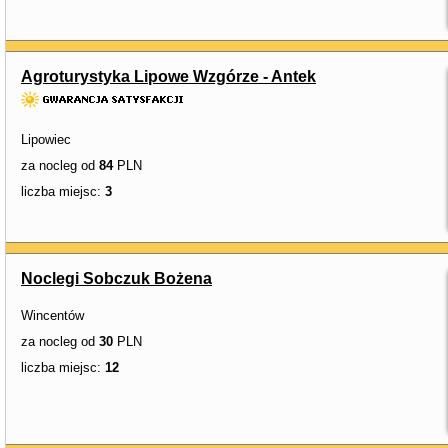
Agroturystyka Lipowe Wzgórze - Antek
Lipowiec
za nocleg od
84
PLN
liczba miejsc:
3
Noclegi Sobczuk Bożena
Wincentów
za nocleg od
30
PLN
liczba miejsc:
12