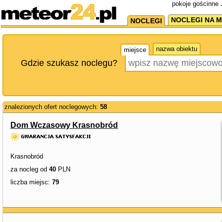
pokoje gościnne J
NOCLEGI NA M
NOCLEGI
nazwa obiektu
miejsce
Gdzie szukasz noclegu?
znalezionych ofert noclegowych:
58
Dom Wczasowy Krasnobród
Krasnobród
za nocleg od
40
PLN
liczba miejsc:
79