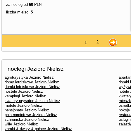
za nocleg od
60
PLN
liczba miejsc:
5
2
1
noclegi Jezioro Nielisz
agroturystyka Jezioro Nielisz
apartam
domy letniskowe Jezioro Nielisz
domki 
domki letniskowe Jezioro Nielisz
wyżywie
hostele Jezioro Nielisz
hotele 
kempingi Jezioro Nielisz
kwatery
kwatery prywatne Jezioro Nielisz
mieszka
motele Jezioro Nielisz
ośrodk
pensjonaty Jezioro Nielisz
pokoje 
pola namiotowe Jezioro Nielisz
restaur
schroniska Jezioro Nielisz
usługi 
wille Jezioro Nielisz
zajazdy
zamki & dwory & pałace Jezioro Nielisz