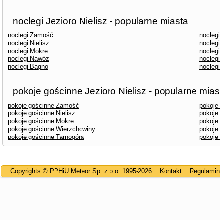
noclegi Jezioro Nielisz - popularne miasta
noclegi Zamość
nocleg
noclegi Nielisz
noclegi
noclegi Mokre
nocleg
noclegi Nawóz
noclegi
noclegi Bagno
noclegi
pokoje gościnne Jezioro Nielisz - popularne mias
pokoje gościnne Zamość
pokoje
pokoje gościnne Nielisz
pokoje
pokoje gościnne Mokre
pokoje
pokoje gościnne Wierzchowiny
pokoje
pokoje gościnne Tarnogóra
pokoje
Copyrights © PPHiU Meteor Sp. z o.o. 1995-2026
Kontakt
Regulamin