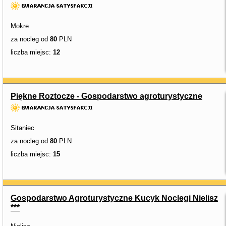
Mokre
za nocleg od
80
PLN
liczba miejsc:
12
Piękne Roztocze - Gospodarstwo agroturystyczne
Sitaniec
za nocleg od
80
PLN
liczba miejsc:
15
Gospodarstwo Agroturystyczne Kucyk Noclegi Nielisz
***