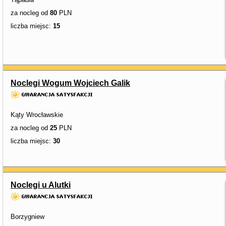
za nocleg od
80
PLN
liczba miejsc:
15
Noclegi Wogum Wojciech Galik
Kąty Wrocławskie
za nocleg od
25
PLN
liczba miejsc:
30
Noclegi u Alutki
Borzygniew