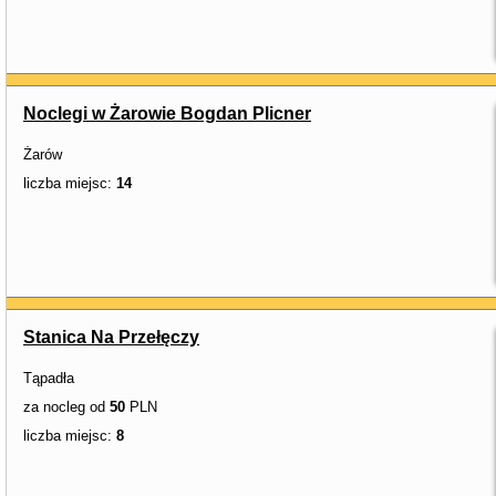
Noclegi w Żarowie Bogdan Plicner
Żarów
liczba miejsc:
14
Stanica Na Przełęczy
Tąpadła
za nocleg od
50
PLN
liczba miejsc:
8