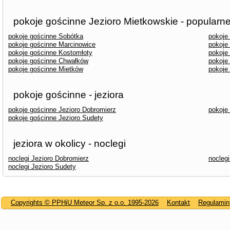
pokoje gościnne Jezioro Mietkowskie - popularn
pokoje gościnne Sobótka
pokoje
pokoje gościnne Marcinowice
pokoje
pokoje gościnne Kostomłoty
pokoje
pokoje gościnne Chwałków
pokoje
pokoje gościnne Mietków
pokoje
pokoje gościnne - jeziora
pokoje gościnne Jezioro Dobromierz
pokoje
pokoje gościnne Jezioro Sudety
jeziora w okolicy - noclegi
noclegi Jezioro Dobromierz
noclegi
noclegi Jezioro Sudety
Copyrights © PPHiU Meteor Sp. z o.o. 1995-2026
Kontakt
Regulamin