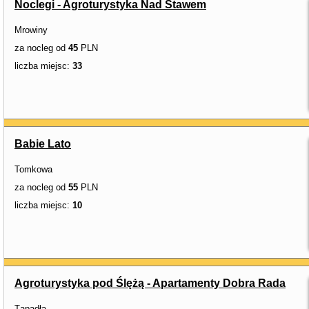
Noclegi - Agroturystyka Nad Stawem
Mrowiny
za nocleg od
45
PLN
liczba miejsc:
33
Babie Lato
Tomkowa
za nocleg od
55
PLN
liczba miejsc:
10
Agroturystyka pod Ślężą - Apartamenty Dobra Rada
Tąpadła