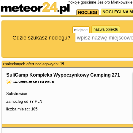
pokoje gościnne Jezioro Mietkowskie
NOCLEGI NA M
NOCLEGI
nazwa obiektu
miejsce
Gdzie szukasz noclegu?
znalezionych ofert noclegowych:
19
SuliCamp Kompleks Wypoczynkowy Camping 271
Sulistrowice
za nocleg od
77
PLN
liczba miejsc:
105