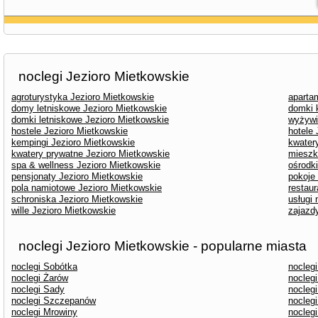
noclegi Jezioro Mietkowskie
agroturystyka Jezioro Mietkowskie
aparta
domy letniskowe Jezioro Mietkowskie
domki 
domki letniskowe Jezioro Mietkowskie
wyżywi
hostele Jezioro Mietkowskie
hotele
kempingi Jezioro Mietkowskie
kwater
kwatery prywatne Jezioro Mietkowskie
mieszk
spa & wellness Jezioro Mietkowskie
ośrodk
pensjonaty Jezioro Mietkowskie
pokoje
pola namiotowe Jezioro Mietkowskie
restaur
schroniska Jezioro Mietkowskie
usługi
wille Jezioro Mietkowskie
zajazd
noclegi Jezioro Mietkowskie - popularne miasta
noclegi Sobótka
nocleg
noclegi Żarów
nocleg
noclegi Sady
nocleg
noclegi Szczepanów
nocleg
noclegi Mrowiny
nocleg