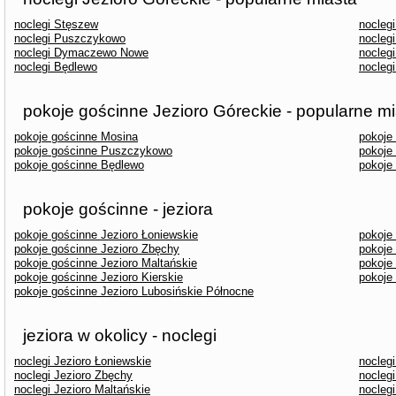
noclegi Stęszew
nocleg
noclegi Puszczykowo
nocleg
noclegi Dymaczewo Nowe
nocleg
noclegi Będlewo
noclegi
pokoje gościnne Jezioro Góreckie - popularne m
pokoje gościnne Mosina
pokoje
pokoje gościnne Puszczykowo
pokoje
pokoje gościnne Będlewo
pokoje
pokoje gościnne - jeziora
pokoje gościnne Jezioro Łoniewskie
pokoje
pokoje gościnne Jezioro Zbęchy
pokoje
pokoje gościnne Jezioro Maltańskie
pokoje
pokoje gościnne Jezioro Kierskie
pokoje
pokoje gościnne Jezioro Lubosińskie Północne
jeziora w okolicy - noclegi
noclegi Jezioro Łoniewskie
noclegi
noclegi Jezioro Zbęchy
noclegi
noclegi Jezioro Maltańskie
nocleg