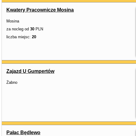
Kwatery Pracownicze Mosina
Mosina
za nocleg od
30
PLN
liczba miejsc:
20
Zajazd U Gumpertów
Żabno
Pałac Będlewo