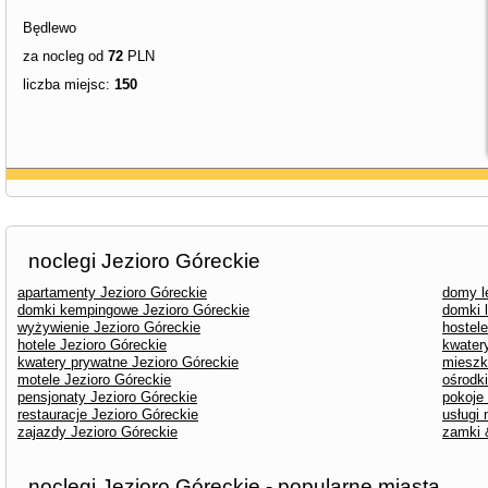
Będlewo
za nocleg od
72
PLN
liczba miejsc:
150
noclegi Jezioro Góreckie
apartamenty Jezioro Góreckie
domy l
domki kempingowe Jezioro Góreckie
domki 
wyżywienie Jezioro Góreckie
hostele
hotele Jezioro Góreckie
kwater
kwatery prywatne Jezioro Góreckie
mieszk
motele Jezioro Góreckie
ośrodk
pensjonaty Jezioro Góreckie
pokoje
restauracje Jezioro Góreckie
usługi
zajazdy Jezioro Góreckie
zamki 
noclegi Jezioro Góreckie - popularne miasta