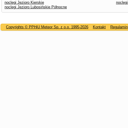
noclegi Jezioro Kierskie
nocleg
noclegi Jezioro Lubosińskie Północne
Copyrights © PPHiU Meteor Sp. z o.o. 1995-2026
Kontakt
Regulamin