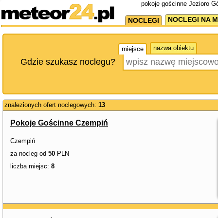
pokoje gościnne Jezioro Gó
NOCLEGI NA M
NOCLEGI
nazwa obiektu
miejsce
Gdzie szukasz noclegu?
znalezionych ofert noclegowych:
13
Pokoje Gościnne Czempiń
Czempiń
za nocleg od
50
PLN
liczba miejsc:
8