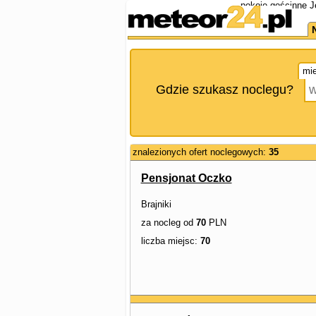
pokoje gościnne 
mie
Gdzie szukasz noclegu?
znalezionych ofert noclegowych:
35
Pensjonat Oczko
Brajniki
za nocleg od
70
PLN
liczba miejsc:
70