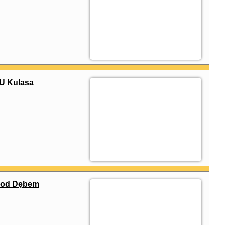
U Kulasa
 Pod Dębem