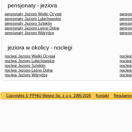
pensjonaty - jeziora
pensjonaty Jezioro Wielki Ocypel
pensjo
pensjonaty Jezioro Lubichowskie
pensjo
pensjonaty Jezioro Szteklin
pensjo
pensjonaty Jezioro Leśno Dolne
pensjo
pensjonaty Jezioro Wdzydze
pensjo
jeziora w okolicy - noclegi
noclegi Jezioro Wielki Ocypel
noclegi
noclegi Jezioro Lubichowskie
nocleg
noclegi Jezioro Szteklin
noclegi
noclegi Jezioro Leśno Dolne
nocleg
noclegi Jezioro Wdzydze
nocleg
Copyrights © PPHiU Meteor Sp. z o.o. 1995-2026
Kontakt
Regulamin