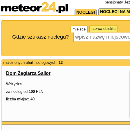
pensjonaty Jez
NOCLEGI NA M
NOCLEGI
nazwa obiektu
miejsce
Gdzie szukasz noclegu?
znalezionych ofert noclegowych:
12
Dom Żeglarza Sailor
Wdzydze
za nocleg od
100
PLN
liczba miejsc:
40