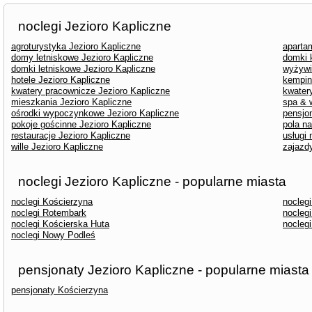
noclegi Jezioro Kapliczne
agroturystyka Jezioro Kapliczne
aparta
domy letniskowe Jezioro Kapliczne
domki 
domki letniskowe Jezioro Kapliczne
wyżywi
hotele Jezioro Kapliczne
kempin
kwatery pracownicze Jezioro Kapliczne
kwater
mieszkania Jezioro Kapliczne
spa & 
ośrodki wypoczynkowe Jezioro Kapliczne
pensjo
pokoje gościnne Jezioro Kapliczne
pola n
restauracje Jezioro Kapliczne
usługi
wille Jezioro Kapliczne
zajazd
noclegi Jezioro Kapliczne - popularne miasta
noclegi Kościerzyna
noclegi
noclegi Rotembark
nocleg
noclegi Kościerska Huta
nocleg
noclegi Nowy Podleś
pensjonaty Jezioro Kapliczne - popularne miasta
pensjonaty Kościerzyna