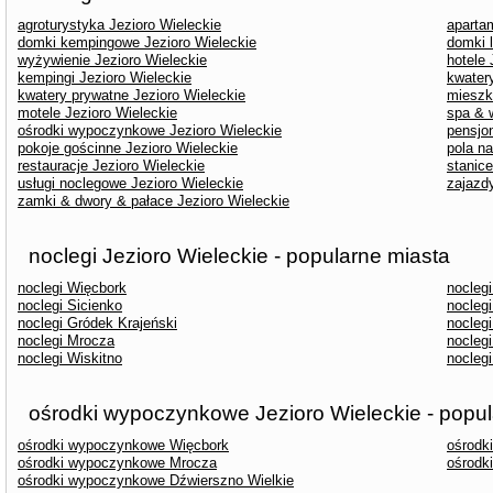
agroturystyka Jezioro Wieleckie
aparta
domki kempingowe Jezioro Wieleckie
domki 
wyżywienie Jezioro Wieleckie
hotele 
kempingi Jezioro Wieleckie
kwater
kwatery prywatne Jezioro Wieleckie
mieszk
motele Jezioro Wieleckie
spa & 
ośrodki wypoczynkowe Jezioro Wieleckie
pensjo
pokoje gościnne Jezioro Wieleckie
pola n
restauracje Jezioro Wieleckie
stanice
usługi noclegowe Jezioro Wieleckie
zajazd
zamki & dwory & pałace Jezioro Wieleckie
noclegi Jezioro Wieleckie - popularne miasta
noclegi Więcbork
nocleg
noclegi Sicienko
nocleg
noclegi Gródek Krajeński
nocleg
noclegi Mrocza
noclegi
noclegi Wiskitno
nocleg
ośrodki wypoczynkowe Jezioro Wieleckie - popul
ośrodki wypoczynkowe Więcbork
ośrodk
ośrodki wypoczynkowe Mrocza
ośrodk
ośrodki wypoczynkowe Dźwierszno Wielkie