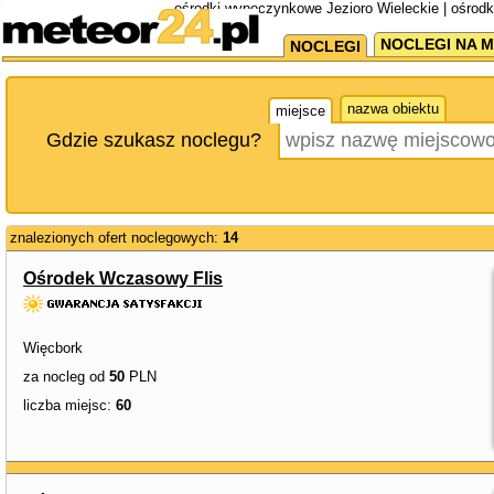
ośrodki wypoczynkowe Jezioro Wieleckie | ośrod
NOCLEGI NA M
NOCLEGI
nazwa obiektu
miejsce
Gdzie szukasz noclegu?
znalezionych ofert noclegowych:
14
Ośrodek Wczasowy Flis
Więcbork
za nocleg od
50
PLN
liczba miejsc:
60