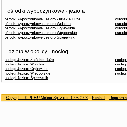
ośrodki wypoczynkowe - jeziora
ośrodki wypoczynkowe Jezioro Żnińskie Duże
ośrodk
ośrodki wypoczynkowe Jezioro Wolickie
ośrodk
ośrodki wypoczynkowe Jezioro Grylewskie
ośrodk
ośrodki wypoczynkowe Jezioro Więcborskie
ośrodk
ośrodki wypoczynkowe Jezioro Śpierewnik
jeziora w okolicy - noclegi
noclegi Jezioro Żnińskie Duże
noclegi
noclegi Jezioro Wolickie
nocleg
noclegi Jezioro Grylewskie
noclegi
noclegi Jezioro Więcborskie
nocleg
noclegi Jezioro Śpierewnik
Copyrights © PPHiU Meteor Sp. z o.o. 1995-2026
Kontakt
Regulamin