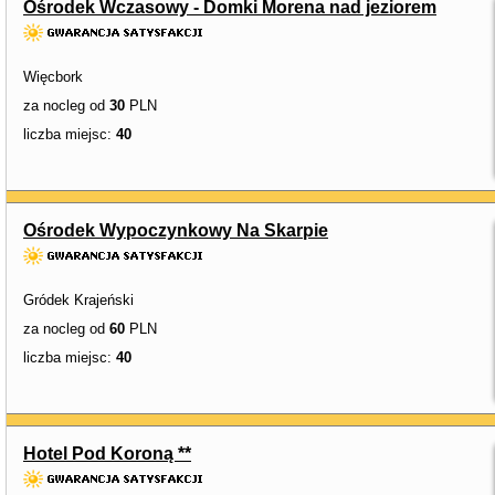
Ośrodek Wczasowy - Domki Morena nad jeziorem
Więcbork
za nocleg od
30
PLN
liczba miejsc:
40
Ośrodek Wypoczynkowy Na Skarpie
Gródek Krajeński
za nocleg od
60
PLN
liczba miejsc:
40
Hotel Pod Koroną **