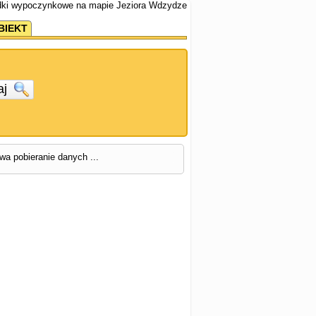
dki wypoczynkowe na mapie Jeziora Wdzydze
BIEKT
aj
rwa pobieranie danych ...