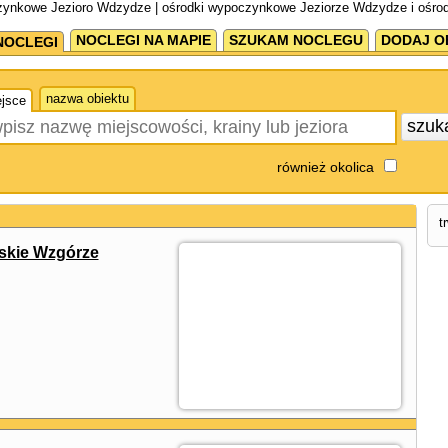
zynkowe Jezioro Wdzydze | ośrodki wypoczynkowe Jeziorze Wdzydze i ośro
NOCLEGI NA MAPIE
SZUKAM NOCLEGU
DODAJ O
NOCLEGI
nazwa obiektu
jsce
szuk
również okolica
t
skie Wzgórze