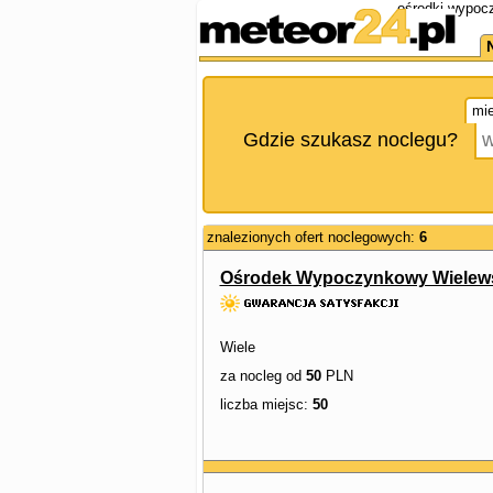
ośrodki wypoc
mie
Gdzie szukasz noclegu?
znalezionych ofert noclegowych:
6
Ośrodek Wypoczynkowy Wielew
Wiele
za nocleg od
50
PLN
liczba miejsc:
50