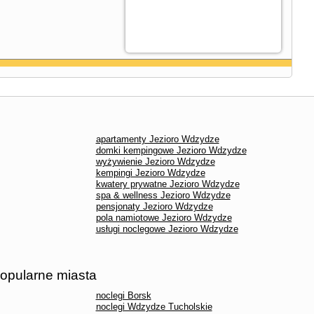
apartamenty Jezioro Wdzydze
domki kempingowe Jezioro Wdzydze
wyżywienie Jezioro Wdzydze
kempingi Jezioro Wdzydze
kwatery prywatne Jezioro Wdzydze
spa & wellness Jezioro Wdzydze
pensjonaty Jezioro Wdzydze
pola namiotowe Jezioro Wdzydze
usługi noclegowe Jezioro Wdzydze
popularne miasta
noclegi Borsk
noclegi Wdzydze Tucholskie