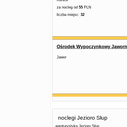
za nocleg od
55
PLN
liczba miejsc:
32
Ośrodek Wypoczynkowy Jaworn
Jawor
noclegi Jezioro Słup
agroturystyka Jezioro Słup