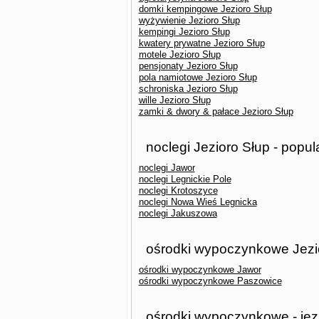
domki kempingowe Jezioro Słup
wyżywienie Jezioro Słup
kempingi Jezioro Słup
kwatery prywatne Jezioro Słup
motele Jezioro Słup
pensjonaty Jezioro Słup
pola namiotowe Jezioro Słup
schroniska Jezioro Słup
wille Jezioro Słup
zamki & dwory & pałace Jezioro Słup
noclegi Jezioro Słup - popul
noclegi Jawor
noclegi Legnickie Pole
noclegi Krotoszyce
noclegi Nowa Wieś Legnicka
noclegi Jakuszowa
ośrodki wypoczynkowe Jezio
ośrodki wypoczynkowe Jawor
ośrodki wypoczynkowe Paszowice
ośrodki wypoczynkowe - jez