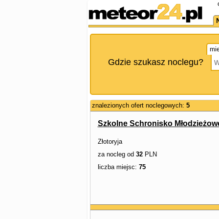
mie
Gdzie szukasz noclegu?
znalezionych ofert noclegowych:
5
Szkolne Schronisko Młodzieżow
Złotoryja
za nocleg od
32
PLN
liczba miejsc:
75