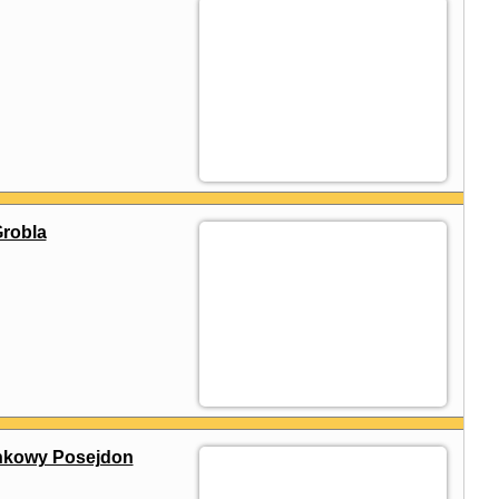
robla
nkowy Posejdon