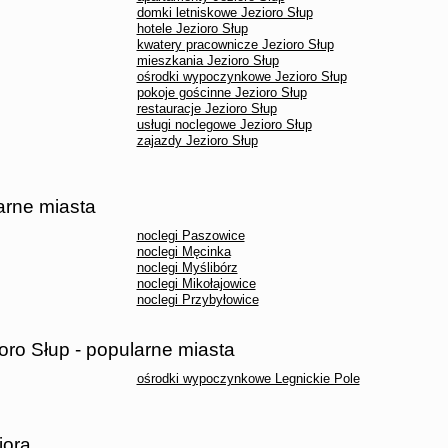
domki letniskowe Jezioro Słup
hotele Jezioro Słup
kwatery pracownicze Jezioro Słup
mieszkania Jezioro Słup
ośrodki wypoczynkowe Jezioro Słup
pokoje gościnne Jezioro Słup
restauracje Jezioro Słup
usługi noclegowe Jezioro Słup
zajazdy Jezioro Słup
arne miasta
noclegi Paszowice
noclegi Męcinka
noclegi Myślibórz
noclegi Mikołajowice
noclegi Przybyłowice
ro Słup - popularne miasta
ośrodki wypoczynkowe Legnickie Pole
iora