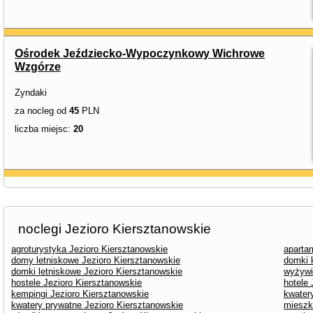
Ośrodek Jeździecko-Wypoczynkowy Wichrowe
Wzgórze
Zyndaki
za nocleg od
45
PLN
liczba miejsc:
20
noclegi Jezioro Kiersztanowskie
agroturystyka Jezioro Kiersztanowskie
aparta
domy letniskowe Jezioro Kiersztanowskie
domki 
domki letniskowe Jezioro Kiersztanowskie
wyżywi
hostele Jezioro Kiersztanowskie
hotele 
kempingi Jezioro Kiersztanowskie
kwater
kwatery prywatne Jezioro Kiersztanowskie
mieszk