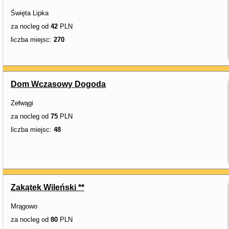
Święta Lipka
za nocleg od
42
PLN
liczba miejsc:
270
Dom Wczasowy Dogoda
Zełwągi
za nocleg od
75
PLN
liczba miejsc:
48
Zakątek Wileński **
Mrągowo
za nocleg od
80
PLN