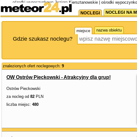
ośrodki wypoczynkowe Jezioro Kiersztanowskie | ośrodki wypoczynk
NOCLEGI NA M
NOCLEGI
nazwa obiektu
miejsce
Gdzie szukasz noclegu?
znalezionych ofert noclegowych:
9
OW Ostrów Pieckowski - Atrakcyjny dla grup!
Ostrów Pieckowski
za nocleg od
82
PLN
liczba miejsc:
480