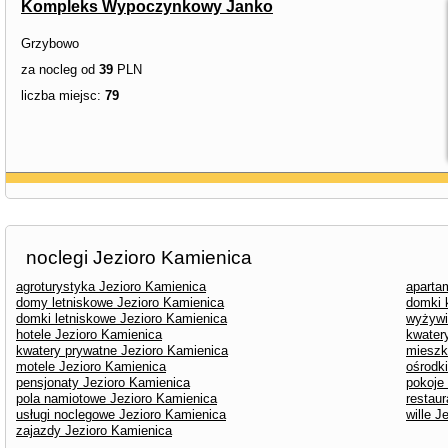
Kompleks Wypoczynkowy Janko
Grzybowo
za nocleg od
39
PLN
liczba miejsc:
79
noclegi Jezioro Kamienica
agroturystyka Jezioro Kamienica
aparta
domy letniskowe Jezioro Kamienica
domki 
domki letniskowe Jezioro Kamienica
wyżywi
hotele Jezioro Kamienica
kwater
kwatery prywatne Jezioro Kamienica
mieszk
motele Jezioro Kamienica
ośrodk
pensjonaty Jezioro Kamienica
pokoje
pola namiotowe Jezioro Kamienica
restau
usługi noclegowe Jezioro Kamienica
wille J
zajazdy Jezioro Kamienica