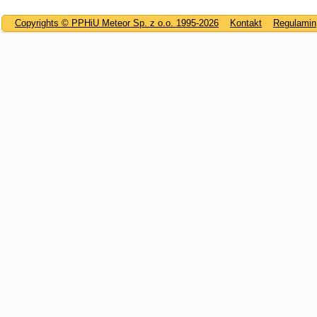
Copyrights © PPHiU Meteor Sp. z o.o. 1995-2026
Kontakt
Regulamin