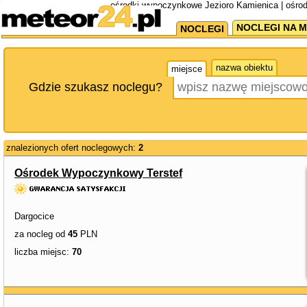
ośrodki wypoczynkowe Jezioro Kamienica | ośro
NOCLEGI NA M
NOCLEGI
nazwa obiektu
miejsce
Gdzie szukasz noclegu?
znalezionych ofert noclegowych:
2
Ośrodek Wypoczynkowy Terstef
Dargocice
za nocleg od
45
PLN
liczba miejsc:
70