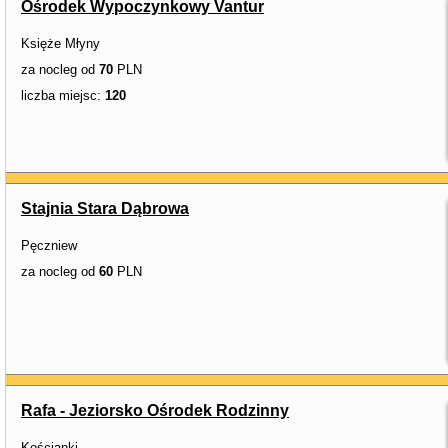
Ośrodek Wypoczynkowy Vantur
Księże Młyny
za nocleg od
70
PLN
liczba miejsc:
120
Stajnia Stara Dąbrowa
Pęczniew
za nocleg od
60
PLN
Rafa - Jeziorsko Ośrodek Rodzinny
Kościanki