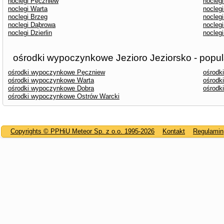
noclegi Pęczniew
nocleg
noclegi Warta
noclegi
noclegi Brzeg
noclegi
noclegi Dąbrowa
nocleg
noclegi Dzierlin
nocleg
ośrodki wypoczynkowe Jezioro Jeziorsko - popul
ośrodki wypoczynkowe Pęczniew
ośrodk
ośrodki wypoczynkowe Warta
ośrodk
ośrodki wypoczynkowe Dobra
ośrodk
ośrodki wypoczynkowe Ostrów Warcki
Copyrights © PPHiU Meteor Sp. z o.o. 1995-2026
Kontakt
Regulamin