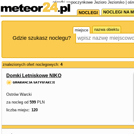
ośrodki wypoczynkowe Jezioro Jeziorsko | oś
NOCLEGI NA M
NOCLEGI
nazwa obiektu
miejsce
Gdzie szukasz noclegu?
znalezionych ofert noclegowych:
4
Domki Letniskowe NIKO
Ostrów Warcki
za nocleg od
599
PLN
liczba miejsc:
120