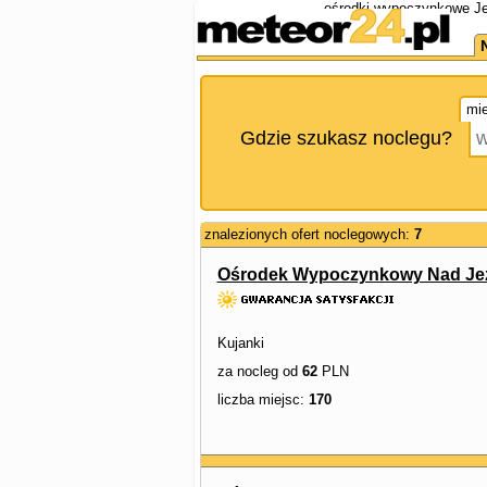
ośrodki wypoczynkowe Jez
mie
Gdzie szukasz noclegu?
znalezionych ofert noclegowych:
7
Ośrodek Wypoczynkowy Nad Je
Kujanki
za nocleg od
62
PLN
liczba miejsc:
170