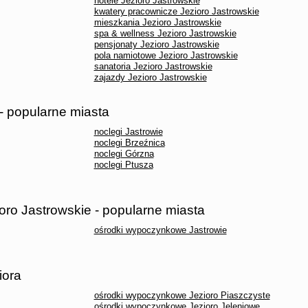
hotele Jezioro Jastrowskie
kwatery pracownicze Jezioro Jastrowskie
mieszkania Jezioro Jastrowskie
spa & wellness Jezioro Jastrowskie
pensjonaty Jezioro Jastrowskie
pola namiotowe Jezioro Jastrowskie
sanatoria Jezioro Jastrowskie
zajazdy Jezioro Jastrowskie
 - popularne miasta
noclegi Jastrowie
noclegi Brzeźnica
noclegi Górzna
noclegi Ptusza
ro Jastrowskie - popularne miasta
ośrodki wypoczynkowe Jastrowie
iora
ośrodki wypoczynkowe Jezioro Piaszczyste
ośrodki wypoczynkowe Jezioro Jeleniowe