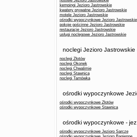
hostele Jezioro Jastrowskie
kempingi Jezioro Jastrowskie
kwatery prywatne Jezioro Jastrowskie
motele Jezioro Jastrowskie
ośrodki wypoczynkowe Jezioro Jastrowskie
pokoje gościnne Jezioro Jastrowskie
restauracje Jezioro Jastrowskie
usługi noclegowe Jezioro Jastrowskie
noclegi Jezioro Jastrowskie
noclegi Złotów
noclegi Okonek
noclegi Chwalimie
noclegi Stawnica
noclegi Tarnówka
ośrodki wypoczynkowe Jezio
ośrodki wypoczynkowe Złotów
ośrodki wypoczynkowe Stawnica
ośrodki wypoczynkowe - jez
ośrodki wypoczynkowe Jezioro Sarcze
ośrodki wypoczynkowe Jezioro Bagienne