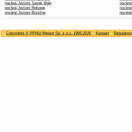
noclegi Jezioro Sasek Mały
noclegi
noclegi Jezioro Rekowe
noclegi
noclegi Jezioro Brzeźno
noclegi
Copyrights © PPHiU Meteor Sp. z o.o. 1995-2026
Kontakt
Regulamin