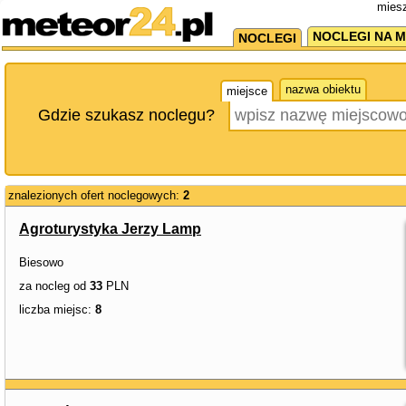
miesz
NOCLEGI NA M
NOCLEGI
nazwa obiektu
miejsce
Gdzie szukasz noclegu?
znalezionych ofert noclegowych:
2
Agroturystyka Jerzy Lamp
Biesowo
za nocleg od
33
PLN
liczba miejsc:
8