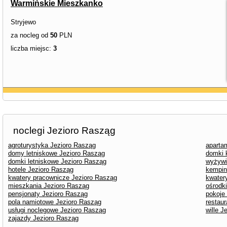
Warmińskie Mieszkanko
Stryjewo
za nocleg od
50
PLN
liczba miejsc:
3
noclegi Jezioro Rasząg
agroturystyka Jezioro Rasząg
aparta
domy letniskowe Jezioro Rasząg
domki 
domki letniskowe Jezioro Rasząg
wyżywi
hotele Jezioro Rasząg
kempin
kwatery pracownicze Jezioro Rasząg
kwater
mieszkania Jezioro Rasząg
ośrodk
pensjonaty Jezioro Rasząg
pokoje
pola namiotowe Jezioro Rasząg
restau
usługi noclegowe Jezioro Rasząg
wille J
zajazdy Jezioro Rasząg