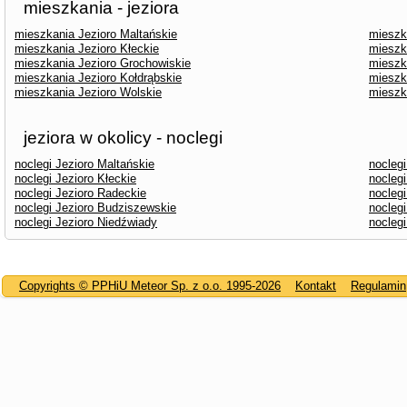
mieszkania - jeziora
mieszkania Jezioro Maltańskie
mieszk
mieszkania Jezioro Kłeckie
mieszk
mieszkania Jezioro Grochowiskie
mieszk
mieszkania Jezioro Kołdrąbskie
mieszk
mieszkania Jezioro Wolskie
mieszk
jeziora w okolicy - noclegi
noclegi Jezioro Maltańskie
noclegi
noclegi Jezioro Kłeckie
noclegi
noclegi Jezioro Radeckie
nocleg
noclegi Jezioro Budziszewskie
nocleg
noclegi Jezioro Niedźwiady
noclegi
Copyrights © PPHiU Meteor Sp. z o.o. 1995-2026
Kontakt
Regulamin