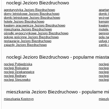
noclegi Jezioro Biezdruchowo
agroturystyka Jezioro Biezdruchowo
aparta
domy letniskowe Jezioro Biezdruchowo
domki 
domki letniskowe Jezioro Biezdruchowo
wyżywi
hotele Jezioro Biezdruchowo
kempin
kwatery pracownicze Jezioro Biezdruchowo
kwater
mieszkania Jezioro Biezdruchowo
motele
ośrodki wypoczynkowe Jezioro Biezdruchowo
pensjo
pokoje gościnne Jezioro Biezdruchowo
pola n
restauracje Jezioro Biezdruchowo
usługi
zajazdy Jezioro Biezdruchowo
zamki 
noclegi Jezioro Biezdruchowo - popularne miast
noclegi Pobiedziska
nocleg
noclegi Biskupice
nocleg
noclegi Dziekanowice
nocleg
noclegi Bednary
noclegi
noclegi Stęszewko
noclegi
mieszkania Jezioro Biezdruchowo - popularne m
mieszkania Kostrzyn
mieszk