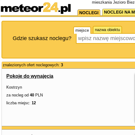
mieszkania Jezioro Biez
NOCLEGI NA M
NOCLEGI
nazwa obiektu
miejsce
Gdzie szukasz noclegu?
znalezionych ofert noclegowych:
3
Pokoje do wynajęcia
Kostrzyn
za nocleg od
40
PLN
liczba miejsc:
12