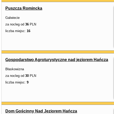
Puszcza Romincka
Galwiecie
za nocleg od
36
PLN
liczba miejsc:
16
Gospodarstwo Agroturystyczne nad jeziorem Hańcza
Błaskowizna
za nocleg od
30
PLN
liczba miejsc:
9
Dom Gościnny Nad Jeziorem Hańcza