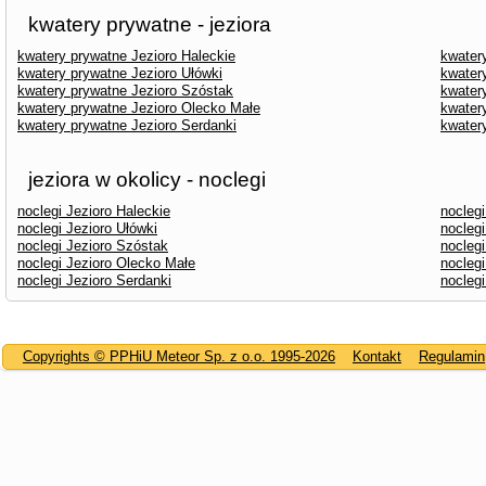
kwatery prywatne - jeziora
kwatery prywatne Jezioro Haleckie
kwater
kwatery prywatne Jezioro Ułówki
kwater
kwatery prywatne Jezioro Szóstak
kwater
kwatery prywatne Jezioro Olecko Małe
kwater
kwatery prywatne Jezioro Serdanki
kwater
jeziora w okolicy - noclegi
noclegi Jezioro Haleckie
nocleg
noclegi Jezioro Ułówki
nocleg
noclegi Jezioro Szóstak
noclegi
noclegi Jezioro Olecko Małe
noclegi
noclegi Jezioro Serdanki
nocleg
Copyrights © PPHiU Meteor Sp. z o.o. 1995-2026
Kontakt
Regulamin