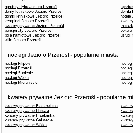
agroturystyka Jezioro Przerośl
aparta
domy letniskowe Jezioro Przerośl
domki 
domki letniskowe Jezioro Przerośl
hotele 
kempingi Jezioro Przerośl
kwater
kwatery prywatne Jezioro Przerośl
mieszk
pensjonaty Jezioro Przerośl
pokoje 
pola namiotowe Jezioro Przerośl
usługi 
wille Jezioro Przerośl
noclegi Jezioro Przerośl - popularne miasta
noclegi Filipów
nocleg
noclegi Przerośl
noclegi
noclegi Supienie
noclegi
noclegi Wólka
nocleg
noclegi Mieruniszki
nocleg
kwatery prywatne Jezioro Przerośl - popularne m
kwatery prywatne Błaskowizna
kwater
kwatery prywatne Hańcza
kwater
kwatery prywatne Przełomka
kwater
kwatery prywatne Galwiecie
kwater
kwatery prywatne Wólka
kwater