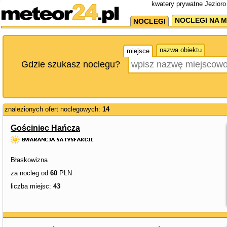
kwatery prywatne Jezioro 
NOCLEGI NA M
NOCLEGI
nazwa obiektu
miejsce
Gdzie szukasz noclegu?
znalezionych ofert noclegowych:
14
Gościniec Hańcza
Błaskowizna
za nocleg od
60
PLN
liczba miejsc:
43