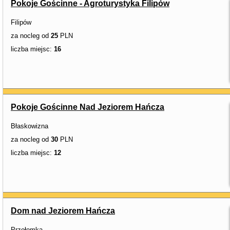
Pokoje Gościnne - Agroturystyka Filipów
Filipów
za nocleg od
25
PLN
liczba miejsc:
16
Pokoje Gościnne Nad Jeziorem Hańcza
Błaskowizna
za nocleg od
30
PLN
liczba miejsc:
12
Dom nad Jeziorem Hańcza
Przełomka