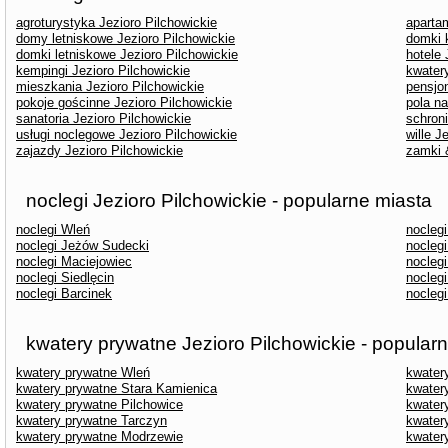
agroturystyka Jezioro Pilchowickie
aparta
domy letniskowe Jezioro Pilchowickie
domki 
domki letniskowe Jezioro Pilchowickie
hotele 
kempingi Jezioro Pilchowickie
kwater
mieszkania Jezioro Pilchowickie
pensjon
pokoje gościnne Jezioro Pilchowickie
pola n
sanatoria Jezioro Pilchowickie
schroni
usługi noclegowe Jezioro Pilchowickie
wille J
zajazdy Jezioro Pilchowickie
zamki 
noclegi Jezioro Pilchowickie - popularne miasta
noclegi Wleń
nocleg
noclegi Jeżów Sudecki
noclegi
noclegi Maciejowiec
nocleg
noclegi Siedlęcin
noclegi
noclegi Barcinek
noclegi
kwatery prywatne Jezioro Pilchowickie - popular
kwatery prywatne Wleń
kwater
kwatery prywatne Stara Kamienica
kwater
kwatery prywatne Pilchowice
kwater
kwatery prywatne Tarczyn
kwater
kwatery prywatne Modrzewie
kwater