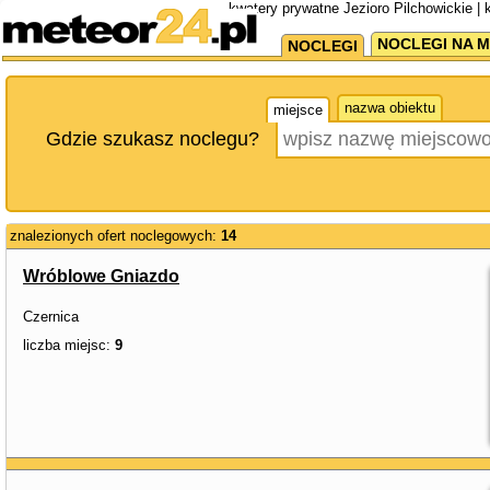
kwatery prywatne Jezioro Pilchowickie |
NOCLEGI NA M
NOCLEGI
nazwa obiektu
miejsce
Gdzie szukasz noclegu?
znalezionych ofert noclegowych:
14
Wróblowe Gniazdo
Czernica
liczba miejsc:
9