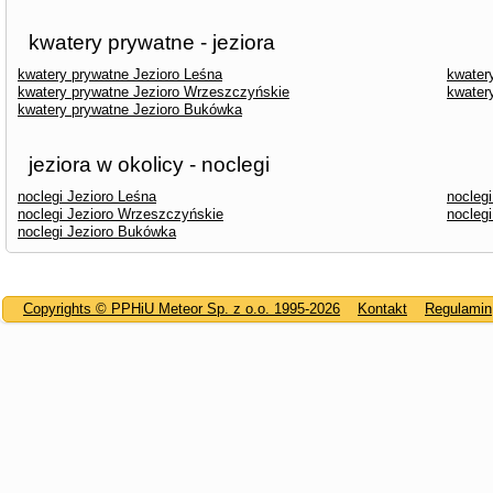
kwatery prywatne - jeziora
kwatery prywatne Jezioro Leśna
kwatery
kwatery prywatne Jezioro Wrzeszczyńskie
kwater
kwatery prywatne Jezioro Bukówka
jeziora w okolicy - noclegi
noclegi Jezioro Leśna
noclegi
noclegi Jezioro Wrzeszczyńskie
nocleg
noclegi Jezioro Bukówka
Copyrights © PPHiU Meteor Sp. z o.o. 1995-2026
Kontakt
Regulamin