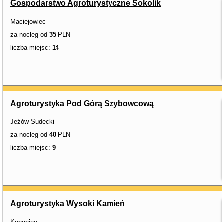
Gospodarstwo Agroturystyczne Sokolik
Maciejowiec
za nocleg od
35
PLN
liczba miejsc:
14
Agroturystyka Pod Górą Szybowcową
Jeżów Sudecki
za nocleg od
40
PLN
liczba miejsc:
9
Agroturystyka Wysoki Kamień
Kopaniec