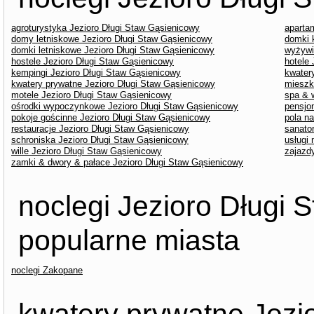
agroturystyka Jezioro Długi Staw Gąsienicowy
aparta
domy letniskowe Jezioro Długi Staw Gąsienicowy
domki 
domki letniskowe Jezioro Długi Staw Gąsienicowy
wyżywi
hostele Jezioro Długi Staw Gąsienicowy
hotele
kempingi Jezioro Długi Staw Gąsienicowy
kwater
kwatery prywatne Jezioro Długi Staw Gąsienicowy
mieszk
motele Jezioro Długi Staw Gąsienicowy
spa & 
ośrodki wypoczynkowe Jezioro Długi Staw Gąsienicowy
pensjo
pokoje gościnne Jezioro Długi Staw Gąsienicowy
pola n
restauracje Jezioro Długi Staw Gąsienicowy
sanato
schroniska Jezioro Długi Staw Gąsienicowy
usługi
wille Jezioro Długi Staw Gąsienicowy
zajazd
zamki & dwory & pałace Jezioro Długi Staw Gąsienicowy
noclegi Jezioro Długi 
popularne miasta
noclegi Zakopane