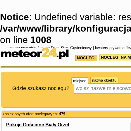
Notice
: Undefined variable: res
/var/www/library/konfigurac
on line
1008
kwatery prywatne Jezioro Długi Staw Gąsienicowy | kwatery prywatne Je
NOCLEGI NA M
NOCLEGI
nazwa obiektu
miejsce
Gdzie szukasz noclegu?
znalezionych ofert noclegowych:
479
Pokoje Gościnne Biały Orzeł