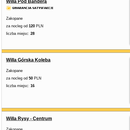
Willa Pod Banderą
Zakopane
za nocleg od
120
PLN
liczba miejsc:
28
Willa Górska Koleba
Zakopane
za nocleg od
50
PLN
liczba miejsc:
16
Willa Rysy - Centrum
Zakopane