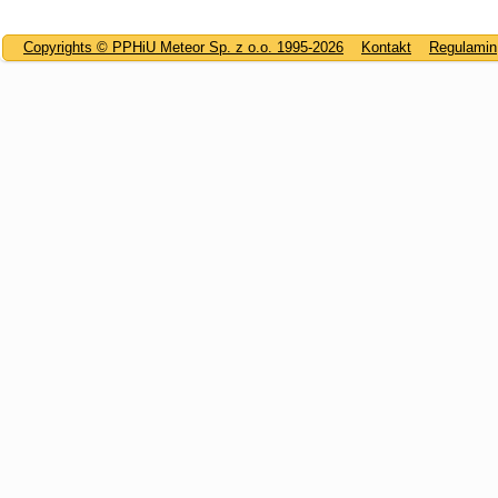
Copyrights © PPHiU Meteor Sp. z o.o. 1995-2026
Kontakt
Regulamin