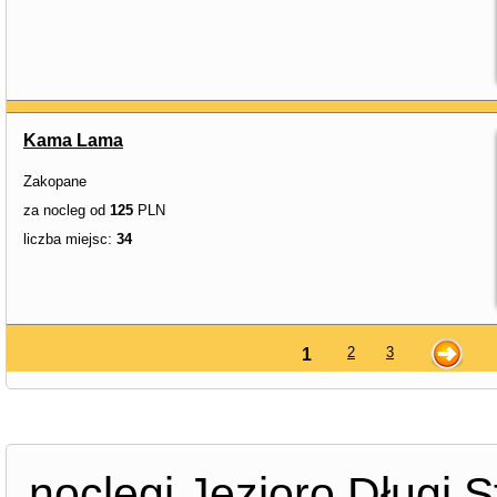
Kama Lama
Zakopane
za nocleg od
125
PLN
liczba miejsc:
34
2
3
1
noclegi Jezioro Długi