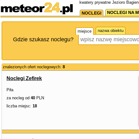
kwatery prywatne Jezioro Bagien
NOCLEGI NA M
NOCLEGI
nazwa obiektu
miejsce
Gdzie szukasz noclegu?
znalezionych ofert noclegowych:
8
Noclegi Zefirek
Piła
za nocleg od
40
PLN
liczba miejsc:
18