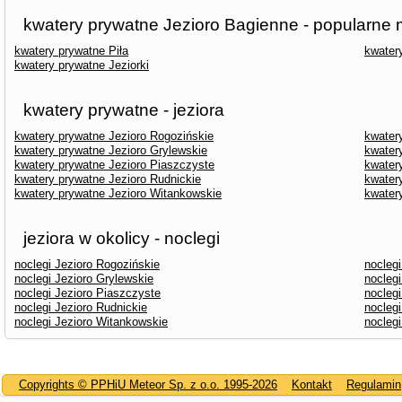
kwatery prywatne Jezioro Bagienne - popularne 
kwatery prywatne Piła
kwater
kwatery prywatne Jeziorki
kwatery prywatne - jeziora
kwatery prywatne Jezioro Rogozińskie
kwatery
kwatery prywatne Jezioro Grylewskie
kwater
kwatery prywatne Jezioro Piaszczyste
kwater
kwatery prywatne Jezioro Rudnickie
kwater
kwatery prywatne Jezioro Witankowskie
kwater
jeziora w okolicy - noclegi
noclegi Jezioro Rogozińskie
noclegi
noclegi Jezioro Grylewskie
noclegi
noclegi Jezioro Piaszczyste
noclegi
noclegi Jezioro Rudnickie
noclegi
noclegi Jezioro Witankowskie
nocleg
Copyrights © PPHiU Meteor Sp. z o.o. 1995-2026
Kontakt
Regulamin