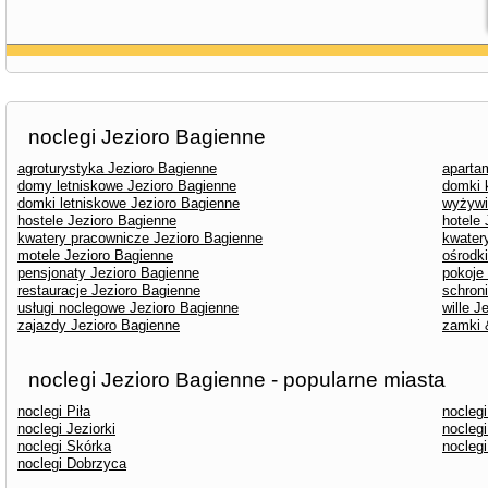
noclegi Jezioro Bagienne
agroturystyka Jezioro Bagienne
aparta
domy letniskowe Jezioro Bagienne
domki 
domki letniskowe Jezioro Bagienne
wyżywi
hostele Jezioro Bagienne
hotele
kwatery pracownicze Jezioro Bagienne
kwater
motele Jezioro Bagienne
ośrodk
pensjonaty Jezioro Bagienne
pokoje
restauracje Jezioro Bagienne
schron
usługi noclegowe Jezioro Bagienne
wille J
zajazdy Jezioro Bagienne
zamki 
noclegi Jezioro Bagienne - popularne miasta
noclegi Piła
nocleg
noclegi Jeziorki
noclegi
noclegi Skórka
nocleg
noclegi Dobrzyca