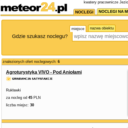
kwatery pracownicze Jezio
NOCLEGI NA M
NOCLEGI
nazwa obiektu
miejsce
Gdzie szukasz noclegu?
znalezionych ofert noclegowych:
6
Agroturystyka VIVO - Pod Aniołami
Rukławki
za nocleg od
45
PLN
liczba miejsc:
30