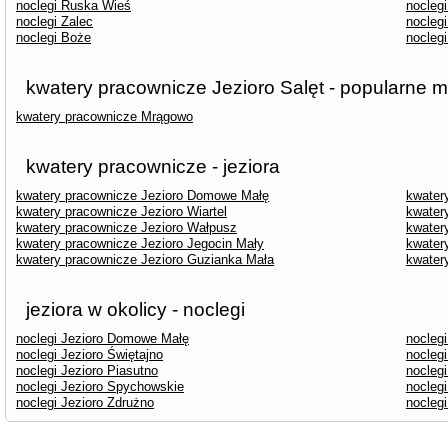
noclegi Ruska Wieś
nocleg
noclegi Zalec
nocleg
noclegi Boże
nocleg
kwatery pracownicze Jezioro Salęt - popularne m
kwatery pracownicze Mrągowo
kwatery pracownicze - jeziora
kwatery pracownicze Jezioro Domowe Małę
kwater
kwatery pracownicze Jezioro Wiartel
kwater
kwatery pracownicze Jezioro Wałpusz
kwater
kwatery pracownicze Jezioro Jegocin Mały
kwater
kwatery pracownicze Jezioro Guzianka Mała
kwater
jeziora w okolicy - noclegi
noclegi Jezioro Domowe Małę
nocleg
noclegi Jezioro Świętajno
noclegi
noclegi Jezioro Piasutno
nocleg
noclegi Jezioro Spychowskie
noclegi
noclegi Jezioro Zdrużno
nocleg