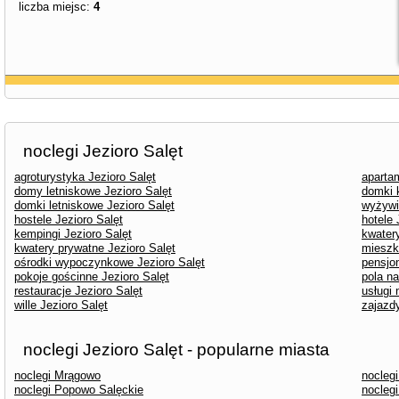
liczba miejsc:
4
noclegi Jezioro Salęt
agroturystyka Jezioro Salęt
aparta
domy letniskowe Jezioro Salęt
domki 
domki letniskowe Jezioro Salęt
wyżywi
hostele Jezioro Salęt
hotele 
kempingi Jezioro Salęt
kwater
kwatery prywatne Jezioro Salęt
mieszk
ośrodki wypoczynkowe Jezioro Salęt
pensjon
pokoje gościnne Jezioro Salęt
pola n
restauracje Jezioro Salęt
usługi 
wille Jezioro Salęt
zajazdy
noclegi Jezioro Salęt - popularne miasta
noclegi Mrągowo
nocleg
noclegi Popowo Salęckie
nocleg