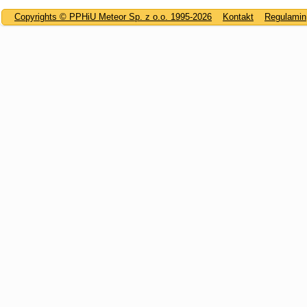
Copyrights © PPHiU Meteor Sp. z o.o. 1995-2026
Kontakt
Regulamin