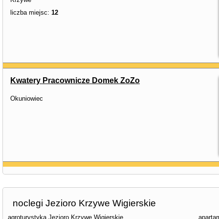
liczba miejsc:
12
Kwatery Pracownicze Domek ZoZo
Okuniowiec
noclegi Jezioro Krzywe Wigierskie
agroturystyka Jezioro Krzywe Wigierskie
aparta