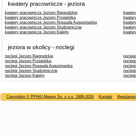
kwatery pracownicze - jeziora
kwatery pracownicze Jezioro Rajgrodzkie
kwater
kwatery pracownicze Jezioro Przepiórka
kwater
kwatery pracownicze Jezioro Rospuda Augustowska
kwater
kwatery pracownicze Jezioro Studzieniczne
kwater
kwatery pracownicze Jezioro Kalejty
kwater
jeziora w okolicy - noclegi
noclegi Jezioro Rajgrodzkie
noclegi
noclegi Jezioro Przepiórka
noclegi
noclegi Jezioro Rospuda Augustowska
nocleg
noclegi Jezioro Studzieniczne
noclegi
noclegi Jezioro Kalejty
nocleg
Copyrights © PPHiU Meteor Sp. z o.o. 1995-2026
Kontakt
Regulamin