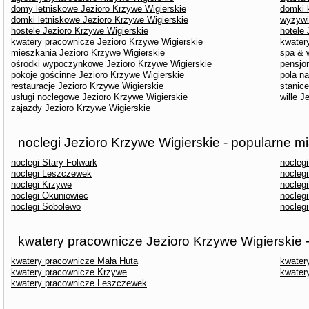
domy letniskowe Jezioro Krzywe Wigierskie
domki 
domki letniskowe Jezioro Krzywe Wigierskie
wyżywi
hostele Jezioro Krzywe Wigierskie
hotele 
kwatery pracownicze Jezioro Krzywe Wigierskie
kwater
mieszkania Jezioro Krzywe Wigierskie
spa & 
ośrodki wypoczynkowe Jezioro Krzywe Wigierskie
pensjo
pokoje gościnne Jezioro Krzywe Wigierskie
pola n
restauracje Jezioro Krzywe Wigierskie
stanic
usługi noclegowe Jezioro Krzywe Wigierskie
wille J
zajazdy Jezioro Krzywe Wigierskie
noclegi Jezioro Krzywe Wigierskie - popularne m
noclegi Stary Folwark
nocleg
noclegi Leszczewek
noclegi
noclegi Krzywe
nocleg
noclegi Okuniowiec
nocleg
noclegi Sobolewo
noclegi
kwatery pracownicze Jezioro Krzywe Wigierskie 
kwatery pracownicze Mała Huta
kwater
kwatery pracownicze Krzywe
kwater
kwatery pracownicze Leszczewek