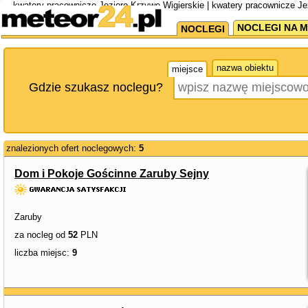
kwatery pracownicze Jezioro Krzywe Wigierskie | kwatery pracownicze J
NOCLEGI NA M
NOCLEGI
nazwa obiektu
miejsce
Gdzie szukasz noclegu?
znalezionych ofert noclegowych:
5
Dom i Pokoje Gościnne Zaruby Sejny
Zaruby
za nocleg od
52
PLN
liczba miejsc:
9