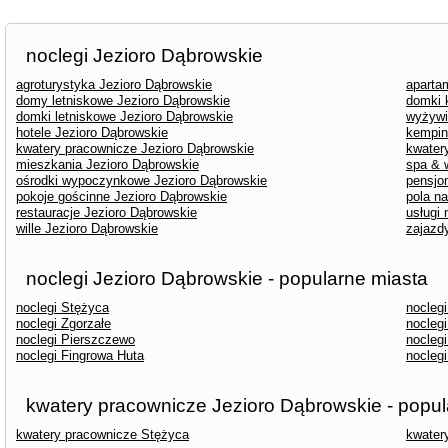
noclegi Jezioro Dąbrowskie
agroturystyka Jezioro Dąbrowskie
aparta
domy letniskowe Jezioro Dąbrowskie
domki 
domki letniskowe Jezioro Dąbrowskie
wyżywi
hotele Jezioro Dąbrowskie
kempin
kwatery pracownicze Jezioro Dąbrowskie
kwater
mieszkania Jezioro Dąbrowskie
spa & 
ośrodki wypoczynkowe Jezioro Dąbrowskie
pensjo
pokoje gościnne Jezioro Dąbrowskie
pola n
restauracje Jezioro Dąbrowskie
usługi
wille Jezioro Dąbrowskie
zajazd
noclegi Jezioro Dąbrowskie - popularne miasta
noclegi Stężyca
noclegi
noclegi Zgorzałe
nocleg
noclegi Pierszczewo
nocleg
noclegi Fingrowa Huta
nocleg
kwatery pracownicze Jezioro Dąbrowskie - popul
kwatery pracownicze Stężyca
kwater