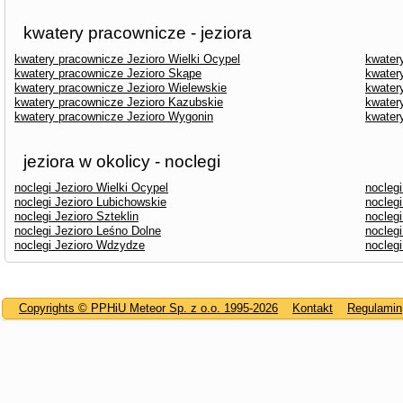
kwatery pracownicze - jeziora
kwatery pracownicze Jezioro Wielki Ocypel
kwater
kwatery pracownicze Jezioro Skąpe
kwater
kwatery pracownicze Jezioro Wielewskie
kwater
kwatery pracownicze Jezioro Kazubskie
kwater
kwatery pracownicze Jezioro Wygonin
kwater
jeziora w okolicy - noclegi
noclegi Jezioro Wielki Ocypel
noclegi
noclegi Jezioro Lubichowskie
nocleg
noclegi Jezioro Szteklin
noclegi
noclegi Jezioro Leśno Dolne
nocleg
noclegi Jezioro Wdzydze
nocleg
Copyrights © PPHiU Meteor Sp. z o.o. 1995-2026
Kontakt
Regulamin