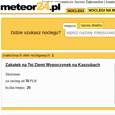
kwatery pracownicze Jezioro Dąbrowskie | kwat
NOCLEGI NA M
NOCLEGI
nazwa obiektu
miejsce
Gdzie szukasz noclegu?
znalezionych ofert noclegowych:
1
Zakątek na Tej Ziemi Wypoczynek na Kaszubach
Skorzewo
za nocleg od
70
PLN
liczba miejsc:
25