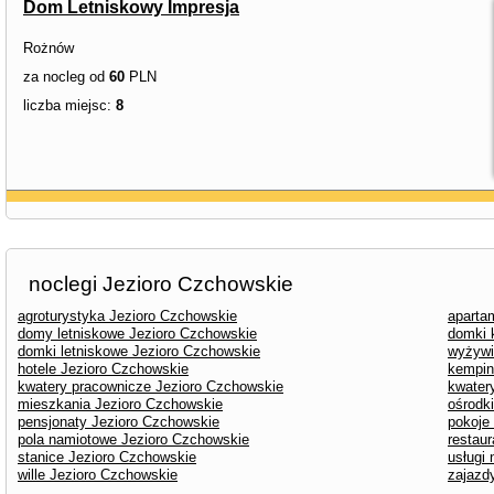
Dom Letniskowy Impresja
Rożnów
za nocleg od
60
PLN
liczba miejsc:
8
noclegi Jezioro Czchowskie
agroturystyka Jezioro Czchowskie
aparta
domy letniskowe Jezioro Czchowskie
domki 
domki letniskowe Jezioro Czchowskie
wyżywi
hotele Jezioro Czchowskie
kempin
kwatery pracownicze Jezioro Czchowskie
kwater
mieszkania Jezioro Czchowskie
ośrodk
pensjonaty Jezioro Czchowskie
pokoje
pola namiotowe Jezioro Czchowskie
restau
stanice Jezioro Czchowskie
usługi
wille Jezioro Czchowskie
zajazd