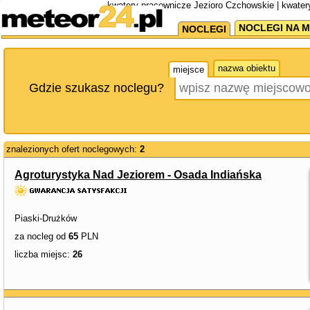
kwatery pracownicze Jezioro Czchowskie | kwate
NOCLEGI NA M
NOCLEGI
nazwa obiektu
miejsce
Gdzie szukasz noclegu?
znalezionych ofert noclegowych:
2
Agroturystyka Nad Jeziorem - Osada Indiańska
Piaski-Drużków
za nocleg od
65
PLN
liczba miejsc:
26