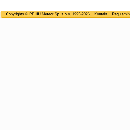
Copyrights © PPHiU Meteor Sp. z o.o. 1995-2026
Kontakt
Regulamin