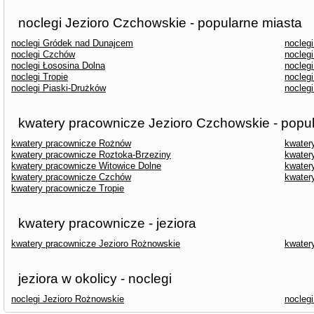
noclegi Jezioro Czchowskie - popularne miasta
noclegi Gródek nad Dunajcem
nocleg
noclegi Czchów
nocleg
noclegi Łososina Dolna
nocleg
noclegi Tropie
nocleg
noclegi Piaski-Drużków
nocleg
kwatery pracownicze Jezioro Czchowskie - popu
kwatery pracownicze Rożnów
kwater
kwatery pracownicze Roztoka-Brzeziny
kwater
kwatery pracownicze Witowice Dolne
kwater
kwatery pracownicze Czchów
kwater
kwatery pracownicze Tropie
kwatery pracownicze - jeziora
kwatery pracownicze Jezioro Rożnowskie
kwater
jeziora w okolicy - noclegi
noclegi Jezioro Rożnowskie
nocleg