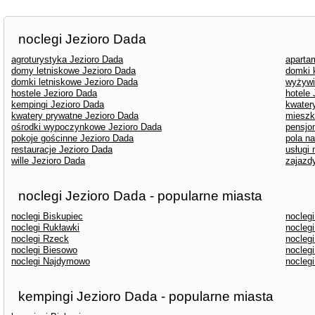
noclegi Jezioro Dada
agroturystyka Jezioro Dada
aparta
domy letniskowe Jezioro Dada
domki 
domki letniskowe Jezioro Dada
wyżywi
hostele Jezioro Dada
hotele
kempingi Jezioro Dada
kwater
kwatery prywatne Jezioro Dada
mieszk
ośrodki wypoczynkowe Jezioro Dada
pensjo
pokoje gościnne Jezioro Dada
pola n
restauracje Jezioro Dada
usługi
wille Jezioro Dada
zajazd
noclegi Jezioro Dada - popularne miasta
noclegi Biskupiec
noclegi
noclegi Rukławki
nocleg
noclegi Rzeck
nocleg
noclegi Biesowo
nocleg
noclegi Najdymowo
nocleg
kempingi Jezioro Dada - popularne miasta