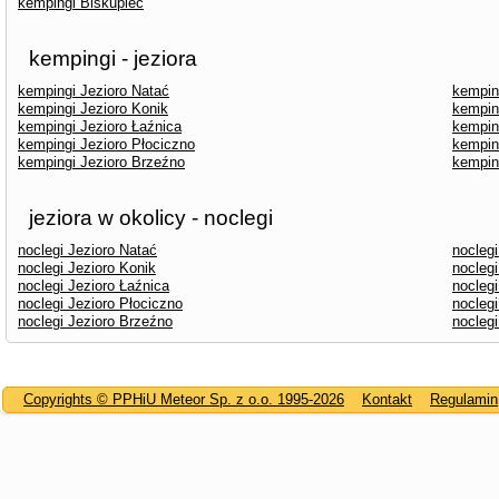
kempingi Biskupiec
kempingi - jeziora
kempingi Jezioro Natać
kempin
kempingi Jezioro Konik
kempin
kempingi Jezioro Łaźnica
kempin
kempingi Jezioro Płociczno
kempin
kempingi Jezioro Brzeźno
kempin
jeziora w okolicy - noclegi
noclegi Jezioro Natać
nocleg
noclegi Jezioro Konik
nocleg
noclegi Jezioro Łaźnica
nocleg
noclegi Jezioro Płociczno
noclegi
noclegi Jezioro Brzeźno
noclegi
Copyrights © PPHiU Meteor Sp. z o.o. 1995-2026
Kontakt
Regulamin