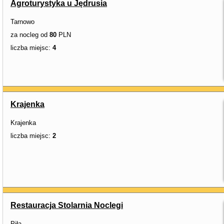
Agroturystyka u Jędrusia
Tarnowo
za nocleg od
80
PLN
liczba miejsc:
4
Krajenka
Krajenka
liczba miejsc:
2
Restauracja Stolarnia Noclegi
Piła