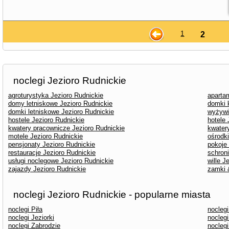
1
2
noclegi Jezioro Rudnickie
agroturystyka Jezioro Rudnickie
aparta
domy letniskowe Jezioro Rudnickie
domki 
domki letniskowe Jezioro Rudnickie
wyżywi
hostele Jezioro Rudnickie
hotele 
kwatery pracownicze Jezioro Rudnickie
kwater
motele Jezioro Rudnickie
ośrodk
pensjonaty Jezioro Rudnickie
pokoje
restauracje Jezioro Rudnickie
schron
usługi noclegowe Jezioro Rudnickie
wille J
zajazdy Jezioro Rudnickie
zamki 
noclegi Jezioro Rudnickie - popularne miasta
noclegi Piła
nocleg
noclegi Jeziorki
noclegi
noclegi Zabrodzie
nocleg