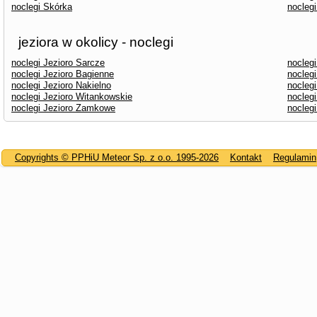
noclegi Skórka
nocleg
jeziora w okolicy - noclegi
noclegi Jezioro Sarcze
nocleg
noclegi Jezioro Bagienne
noclegi
noclegi Jezioro Nakielno
noclegi
noclegi Jezioro Witankowskie
nocleg
noclegi Jezioro Zamkowe
noclegi
Copyrights © PPHiU Meteor Sp. z o.o. 1995-2026
Kontakt
Regulamin