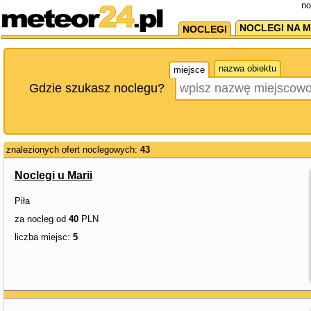
no
NOCLEGI NA M
NOCLEGI
nazwa obiektu
miejsce
Gdzie szukasz noclegu?
znalezionych ofert noclegowych:
43
Noclegi u Marii
Piła
za nocleg od
40
PLN
liczba miejsc:
5