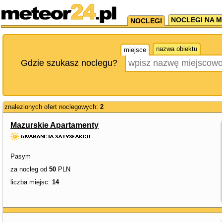
NOCLEGI NA M
NOCLEGI
nazwa obiektu
miejsce
Gdzie szukasz noclegu?
znalezionych ofert noclegowych:
2
Mazurskie Apartamenty
Pasym
za nocleg od
50
PLN
liczba miejsc:
14