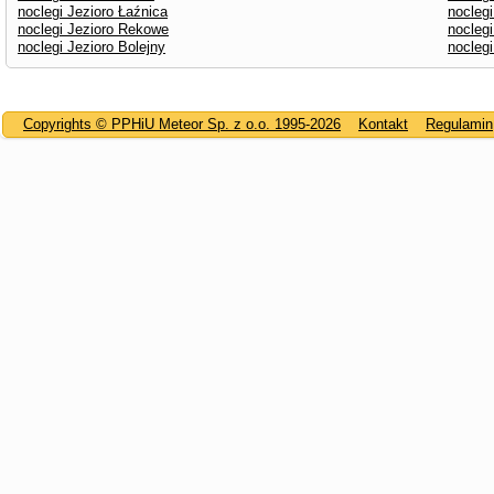
noclegi Jezioro Łaźnica
nocleg
noclegi Jezioro Rekowe
noclegi
noclegi Jezioro Bolejny
nocleg
Copyrights © PPHiU Meteor Sp. z o.o. 1995-2026
Kontakt
Regulamin