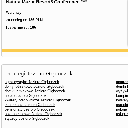
Natura Mazur Resort&Conference ****
Warchały
za nocleg od
186
PLN
liczba miejsc:
186
noclegi Jezioro Głęboczek
agroturystyka Jezioro Głęboczek
aparta
domy letniskowe Jezioro Głęboczek
domki 
domki letniskowe Jezioro Głęboczek
wyżywi
hotele Jezioro Głęboczek
kempin
kwatery pracownicze Jezioro Głęboczek
kwater
mieszkania Jezioro Głęboczek
ośrodk
pensjonaty Jezioro Głęboczek
pokoje
pola namiotowe Jezioro Głęboczek
usługi
zajazdy Jezioro Głęboczek