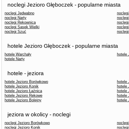
noclegi Jezioro Głęboczek - popularne miasta
noclegi Jedwabno
nocleg
noclegi Narty
nocleg
noclegi Rekownica
noclegi
noclegi Sasek Wielki
nocleg
noclegi Szuć
nocleg
hotele Jezioro Głęboczek - popularne miasta
hotele Warchały
hotele
hotele Narty
hotele - jeziora
hotele Jezioro Borówkowo
hotele 
hotele Jezioro Konik
hotele
hotele Jezioro Łaźnica
hotele
hotele Jezioro Rekowe
hotele 
hotele Jezioro Bolejny
hotele
jeziora w okolicy - noclegi
noclegi Jezioro Borówkowo
noclegi
noclegi Jezioro Konik
nocleg