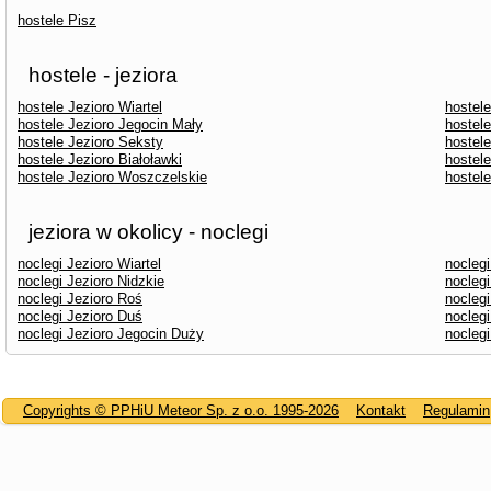
hostele Pisz
hostele - jeziora
hostele Jezioro Wiartel
hostel
hostele Jezioro Jegocin Mały
hostel
hostele Jezioro Seksty
hostele
hostele Jezioro Białoławki
hostel
hostele Jezioro Woszczelskie
hostele
jeziora w okolicy - noclegi
noclegi Jezioro Wiartel
nocleg
noclegi Jezioro Nidzkie
noclegi
noclegi Jezioro Roś
nocleg
noclegi Jezioro Duś
nocleg
noclegi Jezioro Jegocin Duży
nocleg
Copyrights © PPHiU Meteor Sp. z o.o. 1995-2026
Kontakt
Regulamin