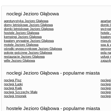
noclegi Jezioro Głąbowa
agroturystyka Jezioro Głąbowa
aparta
domy letniskowe Jezioro Głąbowa
domki 
domki letniskowe Jezioro Głąbowa
wyżywi
hostele Jezioro Głąbowa
hotele
kempingi Jezioro Głąbowa
kwater
kwatery prywatne Jezioro Głąbowa
mieszk
motele Jezioro Głąbowa
spa & 
ośrodki wypoczynkowe Jezioro Głąbowa
pensjo
pokoje gościnne Jezioro Głąbowa
pola n
restauracje Jezioro Głąbowa
usługi
wille Jezioro Głąbowa
zajazd
noclegi Jezioro Głąbowa - popularne miasta
noclegi Pisz
noclegi
noclegi Łupki
noclegi
noclegi Kwik
nocleg
noclegi Szczechy Małe
nocleg
noclegi Imionek
nocleg
hostele Jezioro Głąbowa - popularne miasta