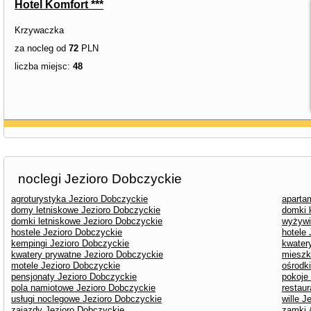
Hotel Komfort ***
Krzywaczka
za nocleg od
72
PLN
liczba miejsc:
48
noclegi Jezioro Dobczyckie
agroturystyka Jezioro Dobczyckie
aparta
domy letniskowe Jezioro Dobczyckie
domki 
domki letniskowe Jezioro Dobczyckie
wyżywi
hostele Jezioro Dobczyckie
hotele
kempingi Jezioro Dobczyckie
kwater
kwatery prywatne Jezioro Dobczyckie
mieszk
motele Jezioro Dobczyckie
ośrodk
pensjonaty Jezioro Dobczyckie
pokoje
pola namiotowe Jezioro Dobczyckie
restau
usługi noclegowe Jezioro Dobczyckie
wille J
zajazdy Jezioro Dobczyckie
zamki 