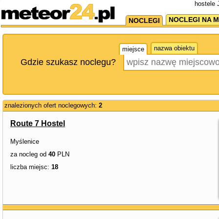
hostele 
NOCLEGI NA M
NOCLEGI
nazwa obiektu
miejsce
Gdzie szukasz noclegu?
znalezionych ofert noclegowych:
2
Route 7 Hostel
Myślenice
za nocleg od
40
PLN
liczba miejsc:
18