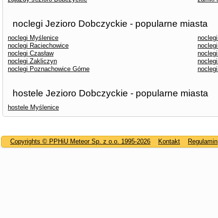
noclegi Jezioro Dobczyckie - popularne miasta
noclegi Myślenice
nocleg
noclegi Raciechowice
nocleg
noclegi Czasław
nocleg
noclegi Zakliczyn
noclegi
noclegi Poznachowice Górne
nocleg
hostele Jezioro Dobczyckie - popularne miasta
hostele Myślenice
Copyrights © PPHiU Meteor Sp. z o.o. 1995-2026
Kontakt
Regulamin