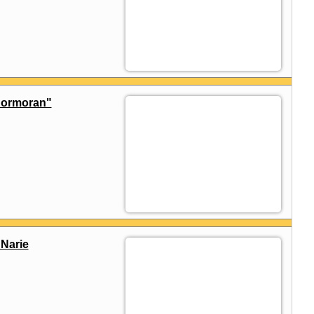
Kormoran"
Narie