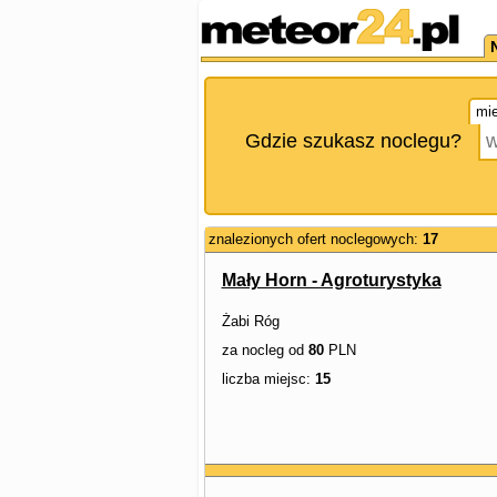
mie
Gdzie szukasz noclegu?
znalezionych ofert noclegowych:
17
Mały Horn - Agroturystyka
Żabi Róg
za nocleg od
80
PLN
liczba miejsc:
15