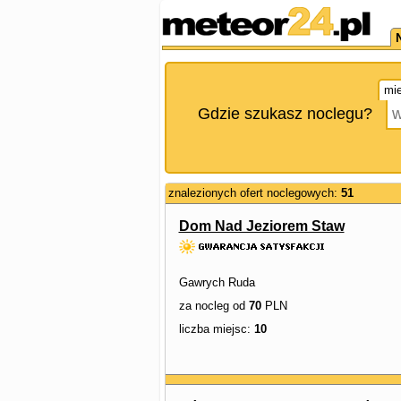
mie
Gdzie szukasz noclegu?
znalezionych ofert noclegowych:
51
Dom Nad Jeziorem Staw
Gawrych Ruda
za nocleg od
70
PLN
liczba miejsc:
10