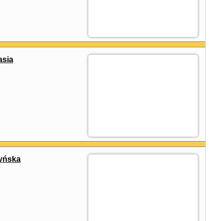
asia
dyńska