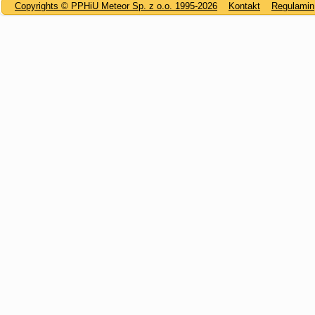
Copyrights © PPHiU Meteor Sp. z o.o. 1995-2026
Kontakt
Regulamin