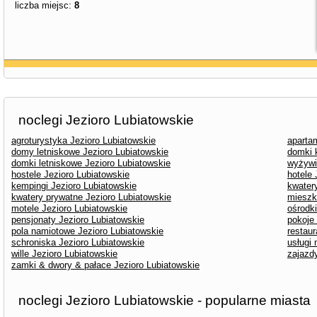
liczba miejsc:
8
noclegi Jezioro Lubiatowskie
agroturystyka Jezioro Lubiatowskie
aparta
domy letniskowe Jezioro Lubiatowskie
domki 
domki letniskowe Jezioro Lubiatowskie
wyżywi
hostele Jezioro Lubiatowskie
hotele 
kempingi Jezioro Lubiatowskie
kwater
kwatery prywatne Jezioro Lubiatowskie
mieszk
motele Jezioro Lubiatowskie
ośrodk
pensjonaty Jezioro Lubiatowskie
pokoje
pola namiotowe Jezioro Lubiatowskie
restaur
schroniska Jezioro Lubiatowskie
usługi
wille Jezioro Lubiatowskie
zajazd
zamki & dwory & pałace Jezioro Lubiatowskie
noclegi Jezioro Lubiatowskie - popularne miasta