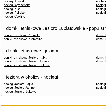
noclegi Koszalin
nocleg
noclegi Wyszebórz
noclegi
noclegi Kłos
nocleg
noclegi Policko
nocleg
noclegi Cewlino
domki letniskowe Jezioro Lubiatowskie - popular
domki letniskowe Koszalin
domki 
domki letniskowe Kretomino
domki 
domki letniskowe - jeziora
domki letniskowe Jezioro Hajka
domki 
domki letniskowe Jezioro Jamno
domki 
domki letniskowe Jezioro Bukowo
jeziora w okolicy - noclegi
noclegi Jezioro Hajka
nocleg
noclegi Jezioro Jamno
nocleg
noclegi Jezioro Bukowo