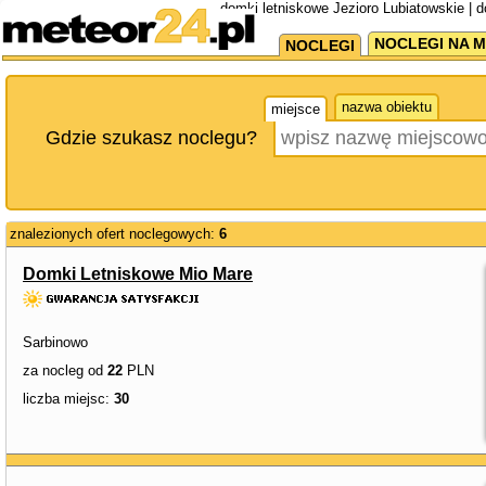
domki letniskowe Jezioro Lubiatowskie | 
NOCLEGI NA M
NOCLEGI
nazwa obiektu
miejsce
Gdzie szukasz noclegu?
znalezionych ofert noclegowych:
6
Domki Letniskowe Mio Mare
Sarbinowo
za nocleg od
22
PLN
liczba miejsc:
30