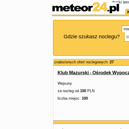
domki let
mie
Gdzie szukasz noclegu?
znalezionych ofert noclegowych:
27
Klub Mazurski - Ośrodek Wypo
Wejsuny
za nocleg od
100
PLN
liczba miejsc:
100