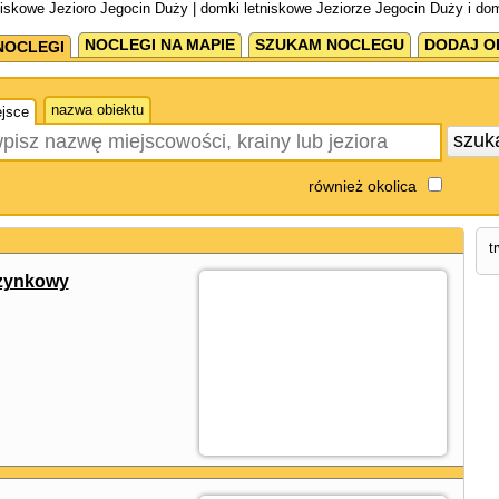
niskowe Jezioro Jegocin Duży | domki letniskowe Jeziorze Jegocin Duży i do
NOCLEGI NA MAPIE
SZUKAM NOCLEGU
DODAJ O
NOCLEGI
nazwa obiektu
jsce
szuk
również okolica
t
czynkowy