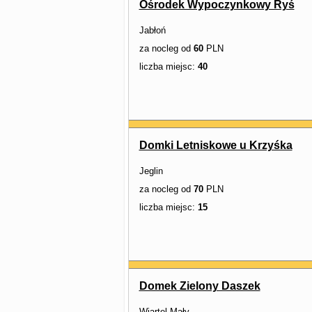
Ośrodek Wypoczynkowy Ryś
Jabłoń
za nocleg od
60
PLN
liczba miejsc:
40
Domki Letniskowe u Krzyśka
Jeglin
za nocleg od
70
PLN
liczba miejsc:
15
Domek Zielony Daszek
Wiartel Mały