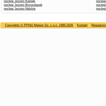
noclegi Jezioro Kierwik
noclegi
noclegi Jezioro Brzozolasek
noclegi
noclegi Jezioro Nidzkie
noclegi
Copyrights © PPHiU Meteor Sp. z o.o. 1995-2026
Kontakt
Regulamin