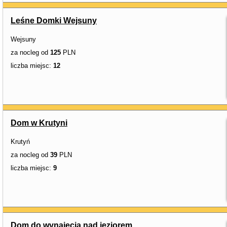
Leśne Domki Wejsuny
Wejsuny
za nocleg od
125
PLN
liczba miejsc:
12
Dom w Krutyni
Krutyń
za nocleg od
39
PLN
liczba miejsc:
9
Dom do wynajęcia nad jeziorem