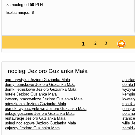
za nocleg od
50
PLN
liczba miejsc:
8
2
3
1
noclegi Jezioro Guzianka Mała
agroturystyka Jezioro Guzianka Mała
aparta
domy letniskowe Jezioro Guzianka Mała
domki 
domki letniskowe Jezioro Guzianka Mała
wyżywi
hotele Jezioro Guzianka Mała
kempin
kwatery pracownicze Jezioro Guzianka Mała
kwater
mieszkania Jezioro Guzianka Mała
spa & 
ośrodki wypoczynkowe Jezioro Guzianka Mała
pensjo
pokoje gościnne Jezioro Guzianka Mała
pola n
restauracje Jezioro Guzianka Mała
stanic
usługi noclegowe Jezioro Guzianka Mała
wille J
zajazdy Jezioro Guzianka Mała
zamki 