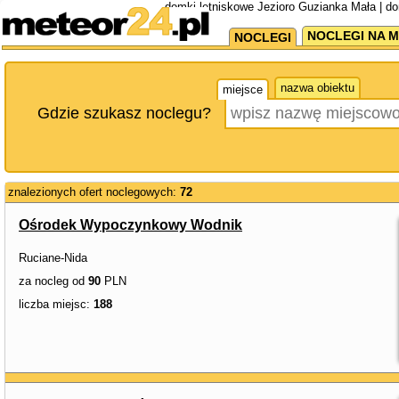
domki letniskowe Jezioro Guzianka Mała | d
NOCLEGI NA M
NOCLEGI
nazwa obiektu
miejsce
Gdzie szukasz noclegu?
znalezionych ofert noclegowych:
72
Ośrodek Wypoczynkowy Wodnik
Ruciane-Nida
za nocleg od
90
PLN
liczba miejsc:
188