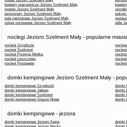
hotele Jezioro Szelment Mały
kempin
kwatery pracownicze Jezioro Szelment Mały
kwater
motele Jezioro Szelment Mały
ośrodk
pensjonaty Jezioro Szelment Mały
pokoje
pola namiotowe Jezioro Szelment Mały
restau
usługi noclegowe Jezioro Szelment Mały
wille J
noclegi Jezioro Szelment Mały - popularne miast
noclegi Szypliszki
noclegi
noclegi Szelment
nocleg
noclegi Przejma Wielka
noclegi
noclegi Leszczewo
nocleg
noclegi Postawele
nocleg
domki kempingowe Jezioro Szelment Mały - popu
domki kempingowe Szypliszki
domki 
domki kempingowe Jałowo
domki 
domki kempingowe Szelment
domki 
domki kempingowe Grauże Nowe
domki 
domki kempingowe - jeziora
domki kempingowe Jezioro Sajno
domki 
domki kempingowe Jezioro Necko
domki 