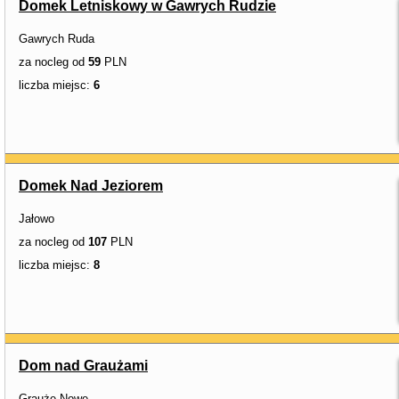
Domek Letniskowy w Gawrych Rudzie
Gawrych Ruda
za nocleg od
59
PLN
liczba miejsc:
6
Domek Nad Jeziorem
Jałowo
za nocleg od
107
PLN
liczba miejsc:
8
Dom nad Graużami
Grauże Nowe