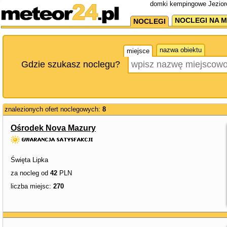
domki kempingowe Jezioro
NOCLEGI NA M
NOCLEGI
nazwa obiektu
miejsce
Gdzie szukasz noclegu?
znalezionych ofert noclegowych:
8
Ośrodek Nova Mazury
Święta Lipka
za nocleg od
42
PLN
liczba miejsc:
270