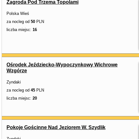
Zagroda Pod Trzema Topolami
Polska Wieś
za nocleg od
50
PLN
liczba miejsc:
16
Ośrodek Jeździecko-Wypoczynkowy Wichrowe
Wzgórze
Zyndaki
za nocleg od
45
PLN
liczba miejsc:
20
Pokoje Gościnne Nad Jeziorem W. Szydlik
Zyndaki