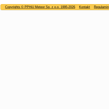
Copyrights © PPHiU Meteor Sp. z o.o. 1995-2026
Kontakt
Regulamin