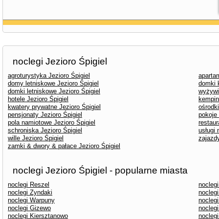
noclegi Jezioro Śpigiel
agroturystyka Jezioro Śpigiel
apartam
domy letniskowe Jezioro Śpigiel
domki 
domki letniskowe Jezioro Śpigiel
wyżywie
hotele Jezioro Śpigiel
kemping
kwatery prywatne Jezioro Śpigiel
ośrodk
pensjonaty Jezioro Śpigiel
pokoje 
pola namiotowe Jezioro Śpigiel
restaur
schroniska Jezioro Śpigiel
usługi 
wille Jezioro Śpigiel
zajazdy
zamki & dwory & pałace Jezioro Śpigiel
noclegi Jezioro Śpigiel - popularne miasta
noclegi Reszel
noclegi
noclegi Zyndaki
nocleg
noclegi Warpuny
noclegi
noclegi Gizewo
nocleg
noclegi Kiersztanowo
nocleg