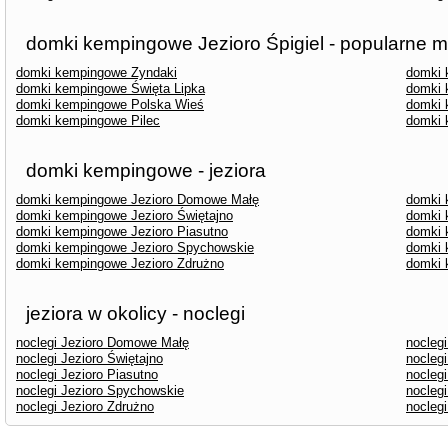
domki kempingowe Jezioro Śpigiel - popularne m
domki kempingowe Zyndaki
domki 
domki kempingowe Święta Lipka
domki 
domki kempingowe Polska Wieś
domki 
domki kempingowe Pilec
domki 
domki kempingowe - jeziora
domki kempingowe Jezioro Domowe Małę
domki 
domki kempingowe Jezioro Świętajno
domki 
domki kempingowe Jezioro Piasutno
domki 
domki kempingowe Jezioro Spychowskie
domki 
domki kempingowe Jezioro Zdrużno
domki 
jeziora w okolicy - noclegi
noclegi Jezioro Domowe Małę
nocleg
noclegi Jezioro Świętajno
nocleg
noclegi Jezioro Piasutno
nocleg
noclegi Jezioro Spychowskie
noclegi
noclegi Jezioro Zdrużno
noclegi