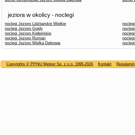
jeziora w okolicy - noclegi
noclegi Jezioro Lidzbarskie Wielkie
noclegi
noclegi Jezioro Grądy
noclegi
noclegi Jezioro Kiełpińskie
noclegi
noclegi Jezioro Rumian
noclegi
noclegi Jezioro Wielka Dąbrowa
noclegi
Copyrights © PPHiU Meteor Sp. z o.o. 1995-2026
Kontakt
Regulamin