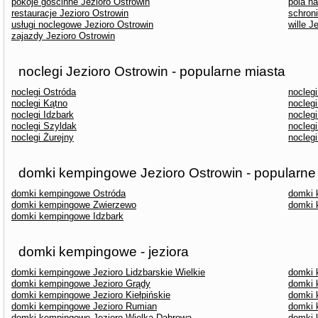
pokoje gościnne Jezioro Ostrowin
pola n
restauracje Jezioro Ostrowin
schron
usługi noclegowe Jezioro Ostrowin
wille J
zajazdy Jezioro Ostrowin
noclegi Jezioro Ostrowin - popularne miasta
noclegi Ostróda
noclegi
noclegi Kątno
nocleg
noclegi Idzbark
nocleg
noclegi Szyldak
noclegi
noclegi Żurejny
nocleg
domki kempingowe Jezioro Ostrowin - popularne
domki kempingowe Ostróda
domki 
domki kempingowe Zwierzewo
domki 
domki kempingowe Idzbark
domki kempingowe - jeziora
domki kempingowe Jezioro Lidzbarskie Wielkie
domki 
domki kempingowe Jezioro Grądy
domki 
domki kempingowe Jezioro Kiełpińskie
domki 
domki kempingowe Jezioro Rumian
domki 
domki kempingowe Jezioro Wielka Dąbrowa
domki 