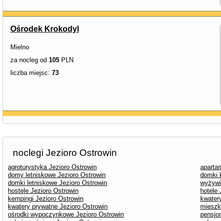
Ośrodek Krokodyl
Mielno
za nocleg od
105
PLN
liczba miejsc:
73
noclegi Jezioro Ostrowin
agroturystyka Jezioro Ostrowin
aparta
domy letniskowe Jezioro Ostrowin
domki 
domki letniskowe Jezioro Ostrowin
wyżywi
hostele Jezioro Ostrowin
hotele 
kempingi Jezioro Ostrowin
kwater
kwatery prywatne Jezioro Ostrowin
mieszk
ośrodki wypoczynkowe Jezioro Ostrowin
pensjo