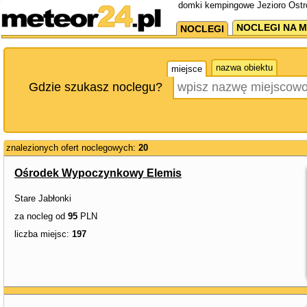
domki kempingowe Jezioro Ostr
NOCLEGI NA M
NOCLEGI
nazwa obiektu
miejsce
Gdzie szukasz noclegu?
znalezionych ofert noclegowych:
20
Ośrodek Wypoczynkowy Elemis
Stare Jabłonki
za nocleg od
95
PLN
liczba miejsc:
197