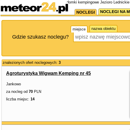
domki kempingowe Jezioro Lednickie
NOCLEGI NA M
NOCLEGI
nazwa obiektu
miejsce
Gdzie szukasz noclegu?
znalezionych ofert noclegowych:
3
Agroturystyka Wigwam Kemping nr 45
Jankowo
za nocleg od
70
PLN
liczba miejsc:
14