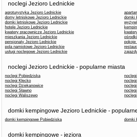
noclegi Jezioro Lednickie
agroturystyka Jezioro Lednickie
aparta
domy letniskowe Jezioro Lednickie
domki 
domki letniskowe Jezioro Lednickie
wyżywi
hotele Jezioro Lednickie
kempin
kwatery pracownicze Jezioro Lednickie
kwater
mieszkania Jezioro Lednickie
ośrodk
pensjonaty Jezioro Lednickie
pokoje
pola namiotowe Jezioro Lednickie
restaur
usługi noclegowe Jezioro Lednickie
zajazdy
noclegi Jezioro Lednickie - popularne miasta
noclegi Pobiedziska
nocleg
noclegi Kłecko
nocleg
noclegi Dziekanowice
nocleg
noclegi Sławno
noclegi
noclegi Waliszewo
nocleg
domki kempingowe Jezioro Lednickie - popularn
domki kempingowe Pobiedziska
domki 
domki kempingowe - jeziora