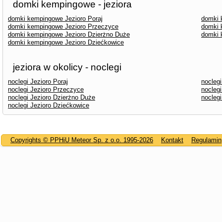
domki kempingowe - jeziora
domki kempingowe Jezioro Poraj
domki 
domki kempingowe Jezioro Przeczyce
domki 
domki kempingowe Jezioro Dzierżno Duże
domki 
domki kempingowe Jezioro Dziećkowice
jeziora w okolicy - noclegi
noclegi Jezioro Poraj
nocleg
noclegi Jezioro Przeczyce
noclegi
noclegi Jezioro Dzierżno Duże
noclegi
noclegi Jezioro Dziećkowice
Copyrights © PPHiU Meteor Sp. z o.o. 1995-2026
Kontakt
Regulamin