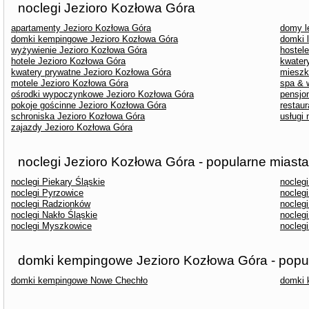
noclegi Jezioro Kozłowa Góra
apartamenty Jezioro Kozłowa Góra
domy l
domki kempingowe Jezioro Kozłowa Góra
domki 
wyżywienie Jezioro Kozłowa Góra
hostel
hotele Jezioro Kozłowa Góra
kwater
kwatery prywatne Jezioro Kozłowa Góra
mieszk
motele Jezioro Kozłowa Góra
spa & 
ośrodki wypoczynkowe Jezioro Kozłowa Góra
pensjo
pokoje gościnne Jezioro Kozłowa Góra
restau
schroniska Jezioro Kozłowa Góra
usługi
zajazdy Jezioro Kozłowa Góra
noclegi Jezioro Kozłowa Góra - popularne miasta
noclegi Piekary Śląskie
nocleg
noclegi Pyrzowice
noclegi
noclegi Radzionków
nocleg
noclegi Nakło Śląskie
noclegi
noclegi Myszkowice
nocleg
domki kempingowe Jezioro Kozłowa Góra - popu
domki kempingowe Nowe Chechło
domki 