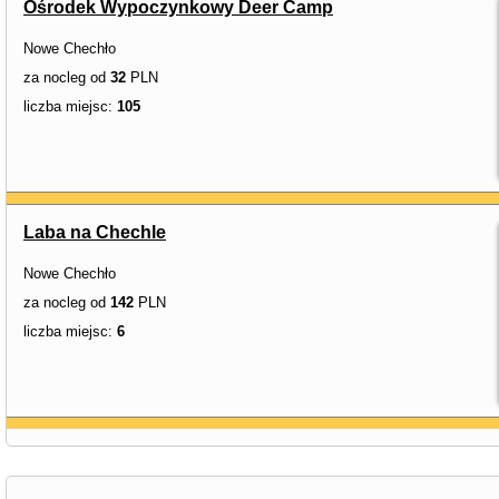
Ośrodek Wypoczynkowy Deer Camp
Nowe Chechło
za nocleg od
32
PLN
liczba miejsc:
105
Laba na Chechle
Nowe Chechło
za nocleg od
142
PLN
liczba miejsc:
6