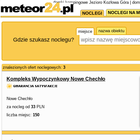
domki kempingowe Jezioro Kozłowa Góra | dom
NOCLEGI NA M
NOCLEGI
nazwa obiektu
miejsce
Gdzie szukasz noclegu?
znalezionych ofert noclegowych:
3
Kompleks Wypoczynkowy Nowe Chechło
Nowe Chechło
za nocleg od
33
PLN
liczba miejsc:
150