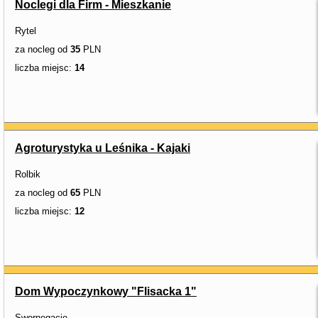
Noclegi dla Firm - Mieszkanie
Rytel
za nocleg od
35
PLN
liczba miejsc:
14
Agroturystyka u Leśnika - Kajaki
Rolbik
za nocleg od
65
PLN
liczba miejsc:
12
Dom Wypoczynkowy "Flisacka 1"
Swornegacie