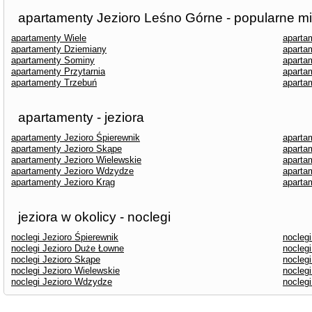
apartamenty Jezioro Leśno Górne - popularne m
apartamenty Wiele
aparta
apartamenty Dziemiany
aparta
apartamenty Sominy
aparta
apartamenty Przytarnia
aparta
apartamenty Trzebuń
aparta
apartamenty - jeziora
apartamenty Jezioro Śpierewnik
aparta
apartamenty Jezioro Skąpe
aparta
apartamenty Jezioro Wielewskie
aparta
apartamenty Jezioro Wdzydze
aparta
apartamenty Jezioro Krąg
aparta
jeziora w okolicy - noclegi
noclegi Jezioro Śpierewnik
nocleg
noclegi Jezioro Duże Łowne
noclegi
noclegi Jezioro Skąpe
noclegi
noclegi Jezioro Wielewskie
nocleg
noclegi Jezioro Wdzydze
nocleg