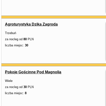
Agroturystyka Dzika Zagroda
Trzebuń
za nocleg od
80
PLN
liczba miejsc:
30
Pokoje Gościnne Pod Magnolią
Wiele
za nocleg od
30
PLN
liczba miejsc:
8