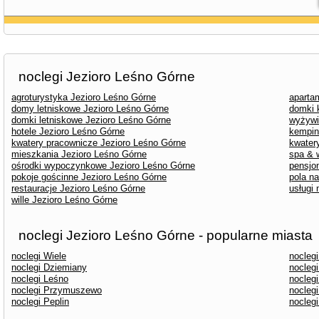
noclegi Jezioro Leśno Górne
agroturystyka Jezioro Leśno Górne
aparta
domy letniskowe Jezioro Leśno Górne
domki 
domki letniskowe Jezioro Leśno Górne
wyżywi
hotele Jezioro Leśno Górne
kempin
kwatery pracownicze Jezioro Leśno Górne
kwater
mieszkania Jezioro Leśno Górne
spa & 
ośrodki wypoczynkowe Jezioro Leśno Górne
pensjo
pokoje gościnne Jezioro Leśno Górne
pola n
restauracje Jezioro Leśno Górne
usługi
wille Jezioro Leśno Górne
noclegi Jezioro Leśno Górne - popularne miasta
noclegi Wiele
nocleg
noclegi Dziemiany
nocleg
noclegi Leśno
nocleg
noclegi Przymuszewo
nocleg
noclegi Peplin
nocleg