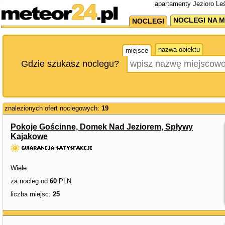
apartamenty Jezioro Le
NOCLEGI NA M
NOCLEGI
nazwa obiektu
miejsce
Gdzie szukasz noclegu?
znalezionych ofert noclegowych:
19
Pokoje Gościnne, Domek Nad Jeziorem, Spływy
Kajakowe
Wiele
za nocleg od
60
PLN
liczba miejsc:
25