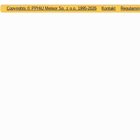
Copyrights © PPHiU Meteor Sp. z o.o. 1995-2026
Kontakt
Regulamin