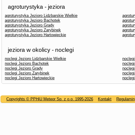
agroturystyka - jeziora
agroturystyka Jezioro Lidzbarskie Wielkie
agrotu
agroturystyka Jezioro Bachotek
agrotur
agroturystyka Jezioro Grądy
agrotur
agroturystyka Jezioro Zarybinek
agrotu
agroturystyka Jezioro Hartowieckie
agrotu
jeziora w okolicy - noclegi
noclegi Jezioro Lidzbarskie Wielkie
nocleg
noclegi Jezioro Bachotek
noclegi
noclegi Jezioro Grądy
noclegi
noclegi Jezioro Zarybinek
nocleg
noclegi Jezioro Hartowieckie
nocleg
Copyrights © PPHiU Meteor Sp. z o.o. 1995-2026
Kontakt
Regulamin