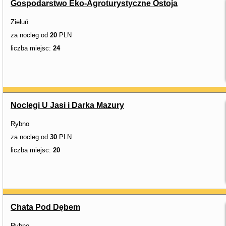
Gospodarstwo Eko-Agroturystyczne Ostoja
Zieluń
za nocleg od
20
PLN
liczba miejsc:
24
Noclegi U Jasi i Darka Mazury
Rybno
za nocleg od
30
PLN
liczba miejsc:
20
Chata Pod Dębem
Rybno