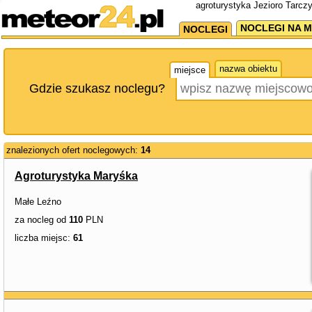
agroturystyka Jezioro Tarcz
NOCLEGI NA M
NOCLEGI
nazwa obiektu
miejsce
Gdzie szukasz noclegu?
znalezionych ofert noclegowych:
14
Agroturystyka Maryśka
Małe Leźno
za nocleg od
110
PLN
liczba miejsc:
61