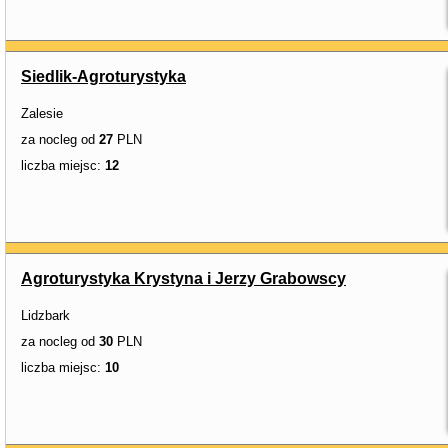
Siedlik-Agroturystyka
Zalesie
za nocleg od
27
PLN
liczba miejsc:
12
Agroturystyka Krystyna i Jerzy Grabowscy
Lidzbark
za nocleg od
30
PLN
liczba miejsc:
10