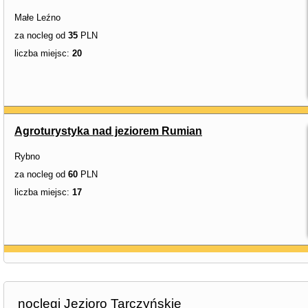
Małe Leźno
za nocleg od
35
PLN
liczba miejsc:
20
Agroturystyka nad jeziorem Rumian
Rybno
za nocleg od
60
PLN
liczba miejsc:
17
noclegi Jezioro Tarczyńskie