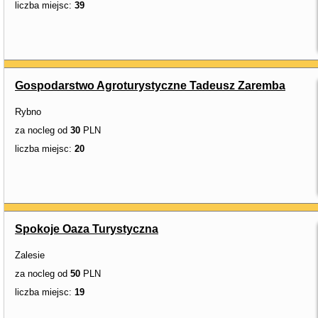
liczba miejsc:
39
Gospodarstwo Agroturystyczne Tadeusz Zaremba
Rybno
za nocleg od
30
PLN
liczba miejsc:
20
Spokoje Oaza Turystyczna
Zalesie
za nocleg od
50
PLN
liczba miejsc:
19