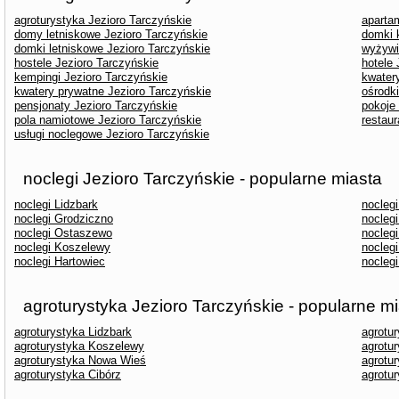
agroturystyka Jezioro Tarczyńskie
aparta
domy letniskowe Jezioro Tarczyńskie
domki 
domki letniskowe Jezioro Tarczyńskie
wyżywi
hostele Jezioro Tarczyńskie
hotele 
kempingi Jezioro Tarczyńskie
kwater
kwatery prywatne Jezioro Tarczyńskie
ośrodk
pensjonaty Jezioro Tarczyńskie
pokoje
pola namiotowe Jezioro Tarczyńskie
restaur
usługi noclegowe Jezioro Tarczyńskie
noclegi Jezioro Tarczyńskie - popularne miasta
noclegi Lidzbark
nocleg
noclegi Grodziczno
noclegi
noclegi Ostaszewo
noclegi
noclegi Koszelewy
noclegi
noclegi Hartowiec
nocleg
agroturystyka Jezioro Tarczyńskie - popularne m
agroturystyka Lidzbark
agrotu
agroturystyka Koszelewy
agrotu
agroturystyka Nowa Wieś
agrotu
agroturystyka Cibórz
agrotu