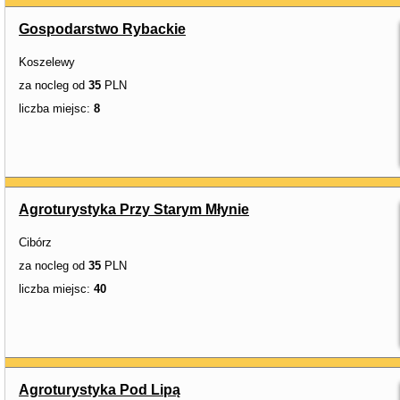
Gospodarstwo Rybackie
Koszelewy
za nocleg od
35
PLN
liczba miejsc:
8
Agroturystyka Przy Starym Młynie
Cibórz
za nocleg od
35
PLN
liczba miejsc:
40
Agroturystyka Pod Lipą