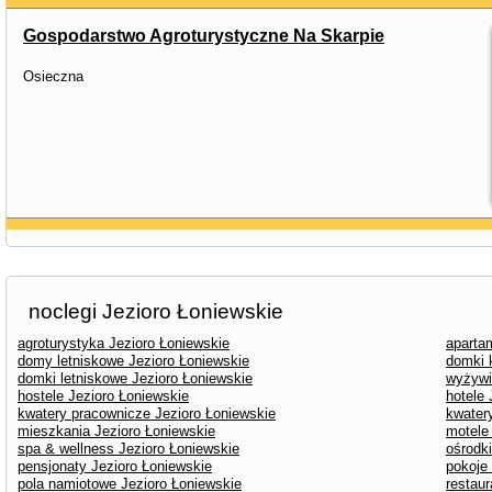
Gospodarstwo Agroturystyczne Na Skarpie
Osieczna
noclegi Jezioro Łoniewskie
agroturystyka Jezioro Łoniewskie
aparta
domy letniskowe Jezioro Łoniewskie
domki 
domki letniskowe Jezioro Łoniewskie
wyżywi
hostele Jezioro Łoniewskie
hotele 
kwatery pracownicze Jezioro Łoniewskie
kwater
mieszkania Jezioro Łoniewskie
motele
spa & wellness Jezioro Łoniewskie
ośrodk
pensjonaty Jezioro Łoniewskie
pokoje
pola namiotowe Jezioro Łoniewskie
restaur