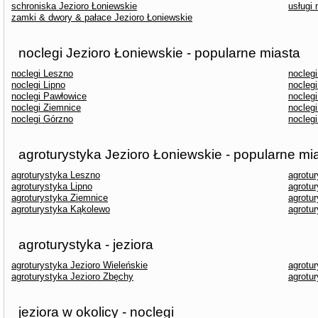
schroniska Jezioro Łoniewskie
usługi
zamki & dwory & pałace Jezioro Łoniewskie
noclegi Jezioro Łoniewskie - popularne miasta
noclegi Leszno
nocleg
noclegi Lipno
nocleg
noclegi Pawłowice
nocleg
noclegi Ziemnice
nocleg
noclegi Górzno
nocleg
agroturystyka Jezioro Łoniewskie - popularne mi
agroturystyka Leszno
agrotu
agroturystyka Lipno
agrotu
agroturystyka Ziemnice
agrotu
agroturystyka Kąkolewo
agrotu
agroturystyka - jeziora
agroturystyka Jezioro Wieleńskie
agrotu
agroturystyka Jezioro Zbęchy
agrotu
jeziora w okolicy - noclegi