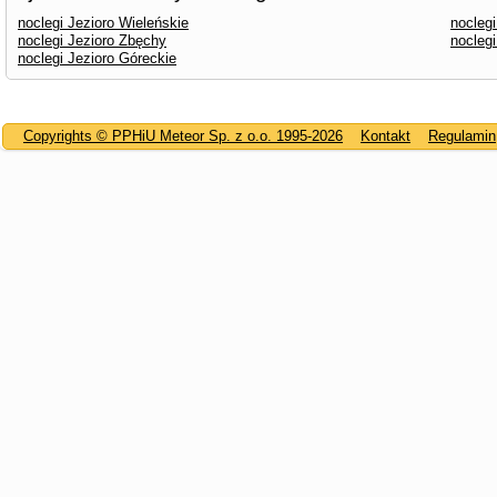
noclegi Jezioro Wieleńskie
noclegi
noclegi Jezioro Zbęchy
noclegi
noclegi Jezioro Góreckie
Copyrights © PPHiU Meteor Sp. z o.o. 1995-2026
Kontakt
Regulamin