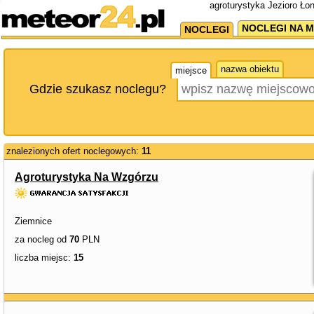
agroturystyka Jezioro Ło
NOCLEGI NA M
NOCLEGI
nazwa obiektu
miejsce
Gdzie szukasz noclegu?
znalezionych ofert noclegowych:
11
Agroturystyka Na Wzgórzu
Ziemnice
za nocleg od
70
PLN
liczba miejsc:
15