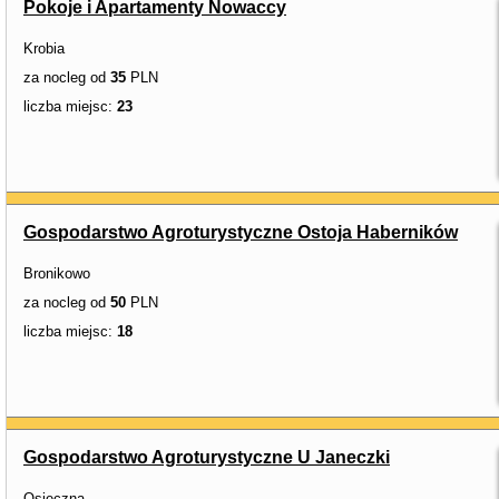
Pokoje i Apartamenty Nowaccy
Krobia
za nocleg od
35
PLN
liczba miejsc:
23
Gospodarstwo Agroturystyczne Ostoja Haberników
Bronikowo
za nocleg od
50
PLN
liczba miejsc:
18
Gospodarstwo Agroturystyczne U Janeczki
Osieczna