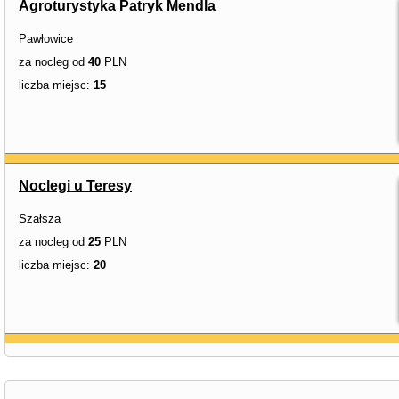
Agroturystyka Patryk Mendla
Pawłowice
za nocleg od
40
PLN
liczba miejsc:
15
Noclegi u Teresy
Szałsza
za nocleg od
25
PLN
liczba miejsc:
20