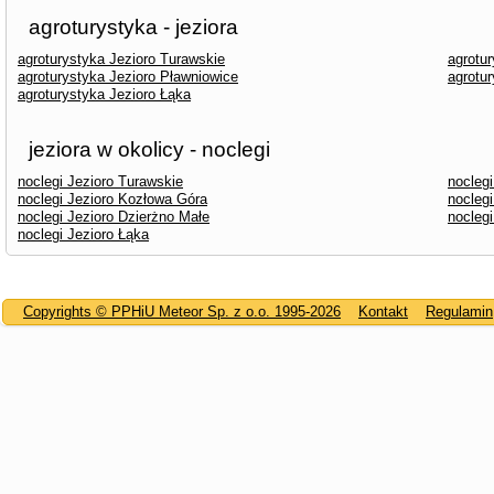
agroturystyka - jeziora
agroturystyka Jezioro Turawskie
agrotu
agroturystyka Jezioro Pławniowice
agrotu
agroturystyka Jezioro Łąka
jeziora w okolicy - noclegi
noclegi Jezioro Turawskie
nocleg
noclegi Jezioro Kozłowa Góra
noclegi
noclegi Jezioro Dzierżno Małe
noclegi
noclegi Jezioro Łąka
Copyrights © PPHiU Meteor Sp. z o.o. 1995-2026
Kontakt
Regulamin