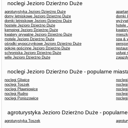
noclegi Jezioro Dzierżno Duże
agroturystyka Jezioro Dzierżno Duże
aparta
domy letniskowe Jezioro Dzierżno Duże
domki 
domki letniskowe Jezioro Dzierżno Duże
wyżywi
hostele Jezioro Dzierżno Duże
hotele
kempingi Jezioro Dzierżno Duże
kwater
kwatery prywatne Jezioro Dzierżno Duże
mieszk
motele Jezioro Dzierżno Duże
spa & 
ośrodki wypoczynkowe Jezioro Dzierżno Duże
pensjo
pokoje gościnne Jezioro Dzierżno Duże
restau
schroniska Jezioro Dzierżno Duże
usługi
wille Jezioro Dzierżno Duże
zajazd
noclegi Jezioro Dzierżno Duże - popularne miast
noclegi Gliwice
nocleg
noclegi Toszek
nocleg
noclegi Pławniowice
nocleg
noclegi Rudno
nocleg
noclegi Poniszowice
nocleg
agroturystyka Jezioro Dzierżno Duże - popularne
agroturystyka Toszek
agrotur