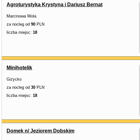
Agroturystyka Krystyna i Dariusz Bernat
Marcinowa Wola
za nocleg od
90
PLN
liczba miejsc:
18
Minihotelik
Giżycko
za nocleg od
30
PLN
liczba miejsc:
18
Domek n/ Jeziorem Dobskim