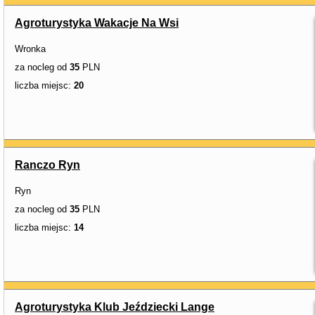
Agroturystyka Wakacje Na Wsi
Wronka
za nocleg od
35
PLN
liczba miejsc:
20
Ranczo Ryn
Ryn
za nocleg od
35
PLN
liczba miejsc:
14
Agroturystyka Klub Jeździecki Lange