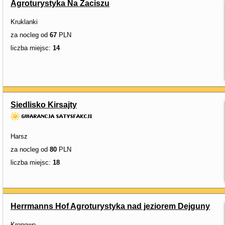
Agroturystyka Na Zaciszu
Kruklanki
za nocleg od
67
PLN
liczba miejsc:
14
Siedlisko Kirsajty
Harsz
za nocleg od
80
PLN
liczba miejsc:
18
Herrmanns Hof Agroturystyka nad jeziorem Dejguny
Kronowo