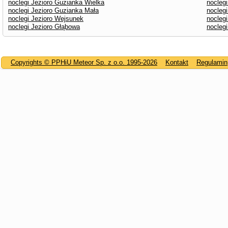
noclegi Jezioro Guzianka Wielka
noclegi
noclegi Jezioro Guzianka Mała
nocleg
noclegi Jezioro Wejsunek
noclegi
noclegi Jezioro Głąbowa
noclegi
Copyrights © PPHiU Meteor Sp. z o.o. 1995-2026
Kontakt
Regulamin