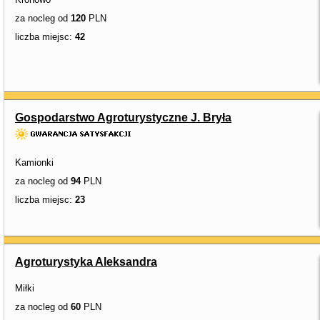
za nocleg od
120
PLN
liczba miejsc:
42
Gospodarstwo Agroturystyczne J. Bryła
Kamionki
za nocleg od
94
PLN
liczba miejsc:
23
Agroturystyka Aleksandra
Miłki
za nocleg od
60
PLN