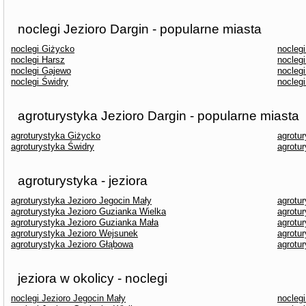
noclegi Jezioro Dargin - popularne miasta
noclegi Giżycko
nocleg
noclegi Harsz
noclegi
noclegi Gajewo
noclegi
noclegi Świdry
nocleg
agroturystyka Jezioro Dargin - popularne miasta
agroturystyka Giżycko
agrotu
agroturystyka Świdry
agrotur
agroturystyka - jeziora
agroturystyka Jezioro Jegocin Mały
agrotu
agroturystyka Jezioro Guzianka Wielka
agrotu
agroturystyka Jezioro Guzianka Mała
agrotu
agroturystyka Jezioro Wejsunek
agrotur
agroturystyka Jezioro Głąbowa
agrotu
jeziora w okolicy - noclegi
noclegi Jezioro Jegocin Mały
noclegi