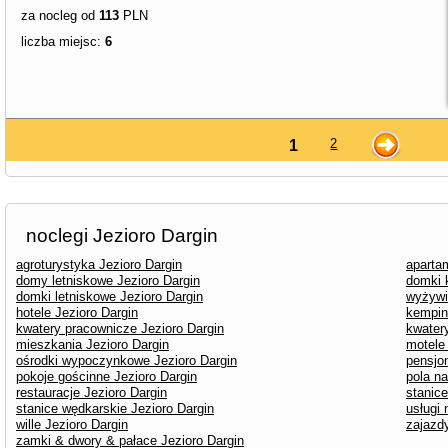
za nocleg od
113
PLN
liczba miejsc:
6
2
1
noclegi Jezioro Dargin
agroturystyka Jezioro Dargin
aparta
domy letniskowe Jezioro Dargin
domki 
domki letniskowe Jezioro Dargin
wyżywi
hotele Jezioro Dargin
kempin
kwatery pracownicze Jezioro Dargin
kwater
mieszkania Jezioro Dargin
motele 
ośrodki wypoczynkowe Jezioro Dargin
pensjon
pokoje gościnne Jezioro Dargin
pola n
restauracje Jezioro Dargin
stanice
stanice wędkarskie Jezioro Dargin
usługi 
wille Jezioro Dargin
zajazdy
zamki & dwory & pałace Jezioro Dargin