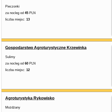
Pieczonki
za nocleg od
45
PLN
liczba miejsc:
13
Gospodarstwo Agroturystyczne Krzewinka
Sulimy
za nocleg od
60
PLN
liczba miejsc:
12
Agroturystyka Rykowisko
Możdżany