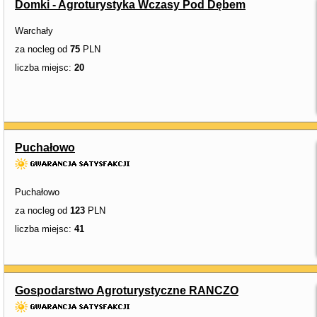
Domki - Agroturystyka Wczasy Pod Dębem
Warchały
za nocleg od
75
PLN
liczba miejsc:
20
Puchałowo
Puchałowo
za nocleg od
123
PLN
liczba miejsc:
41
Gospodarstwo Agroturystyczne RANCZO