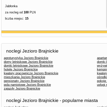
Jabłonka
za nocleg od
100
PLN
liczba miejsc:
15
noclegi Jezioro Brajnickie
agroturystyka Jezioro Brajnickie
apartam
domy letniskowe Jezioro Brajnickie
domki 
domki letniskowe Jezioro Brajnickie
wyżywie
hotele Jezioro Brajnickie
kemping
kwatery pracownicze Jezioro Brajnickie
kwatery
mieszkania Jezioro Brajnickie
ośrodk
pensjonaty Jezioro Brajnickie
pokoje 
pola namiotowe Jezioro Brajnickie
usługi 
zajazdy Jezioro Brajnickie
noclegi Jezioro Brajnickie - popularne miasta