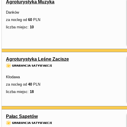
Agroturystyka Muzyka
Danków
za nocleg od
60
PLN
liczba miejsc:
10
Agroturystyka Leśne Zacisze
Kłodawa
za nocleg od
40
PLN
liczba miejsc:
18
Pałac Sapetów