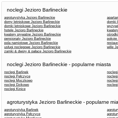
noclegi Jezioro Barlineckie
agroturystyka Jezioro Barlineckie
apartam
domy letniskowe Jezioro Barlineckie
domki 
domki letniskowe Jezioro Barlineckie
wyżywie
hotele Jezioro Barlineckie
kwater
kwatery prywatne Jezioro Barlineckie
ośrodk
pensjonaty Jezioro Barlineckie
pokoje 
pola namiotowe Jezioro Barlineckie
restaur
usługi noclegowe Jezioro Barlineckie
wille J
zamki & dwory & pałace Jezioro Barlineckie
noclegi Jezioro Barlineckie - popularne miasta
noclegi Barlinek
nocleg
noclegi Pełczyce
nocleg
noclegi Moczkowo
nocleg
noclegi Dzikowo
nocleg
noclegi Kinice
agroturystyka Jezioro Barlineckie - popularne mi
agroturystyka Barlinek
agrotu
agroturystyka Pełczyce
agrotu