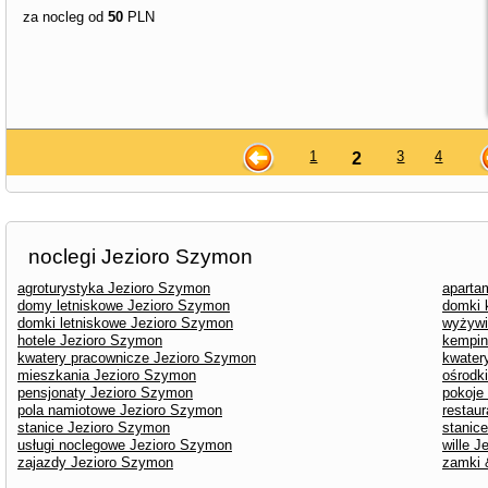
za nocleg od
50
PLN
1
3
4
2
noclegi Jezioro Szymon
agroturystyka Jezioro Szymon
aparta
domy letniskowe Jezioro Szymon
domki 
domki letniskowe Jezioro Szymon
wyżywi
hotele Jezioro Szymon
kempin
kwatery pracownicze Jezioro Szymon
kwater
mieszkania Jezioro Szymon
ośrodk
pensjonaty Jezioro Szymon
pokoje
pola namiotowe Jezioro Szymon
restau
stanice Jezioro Szymon
stanic
usługi noclegowe Jezioro Szymon
wille 
zajazdy Jezioro Szymon
zamki 