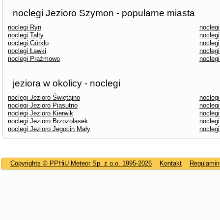
noclegi Jezioro Szymon - popularne miasta
noclegi Ryn
nocleg
noclegi Tałty
noclegi
noclegi Górkło
nocleg
noclegi Ławki
noclegi
noclegi Prażmowo
nocleg
jeziora w okolicy - noclegi
noclegi Jezioro Świętajno
noclegi
noclegi Jezioro Piasutno
nocleg
noclegi Jezioro Kierwik
noclegi
noclegi Jezioro Brzozolasek
noclegi
noclegi Jezioro Jegocin Mały
noclegi
Copyrights © PPHiU Meteor Sp. z o.o. 1995-2026
Kontakt
Regulamin