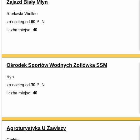
Zajazd Biały Młyn
Sterławki Wielkie
za nocleg od
60
PLN
liczba miejsc:
40
Ośrodek Sportów Wodnych Zofiówka SSM
Ryn
za nocleg od
30
PLN
liczba miejsc:
40
Agroturystyka U Zawiszy
Górkło